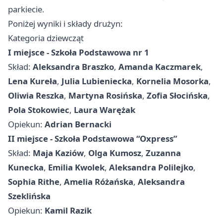
parkiecie.
Poniżej wyniki i składy drużyn:
Kategoria dziewcząt
I miejsce - Szkoła Podstawowa nr 1
Skład:
Aleksandra Braszko
,
Amanda Kaczmarek
,
Lena Kureła
,
Julia Lubieniecka
,
Kornelia Mosorka
,
Oliwia Reszka
,
Martyna Rosińska
,
Zofia Słocińska
,
Pola Stokowiec
,
Laura Warężak
Opiekun:
Adrian Bernacki
II miejsce - Szkoła Podstawowa “Oxpress”
Skład:
Maja Kaziów
,
Olga Kumosz
,
Zuzanna
Kunecka
,
Emilia Kwolek
,
Aleksandra Polilejko
,
Sophia Rithe
,
Amelia Różańska
,
Aleksandra
Szeklińska
Opiekun:
Kamil Razik