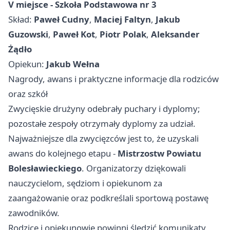
V miejsce - Szkoła Podstawowa nr 3
Skład:
Paweł Cudny
,
Maciej Faltyn
,
Jakub
Guzowski
,
Paweł Kot
,
Piotr Polak
,
Aleksander
Żądło
Opiekun:
Jakub Wełna
Nagrody, awans i praktyczne informacje dla rodziców
oraz szkół
Zwycięskie drużyny odebrały puchary i dyplomy;
pozostałe zespoły otrzymały dyplomy za udział.
Najważniejsze dla zwycięzców jest to, że uzyskali
awans do kolejnego etapu -
Mistrzostw Powiatu
Bolesławieckiego
. Organizatorzy dziękowali
nauczycielom, sędziom i opiekunom za
zaangażowanie oraz podkreślali sportową postawę
zawodników.
Rodzice i opiekunowie powinni śledzić komunikaty