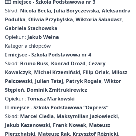
III miejsce - Szkoła Podstawowa nr 3
Skład:
Nicola Becla
,
Julia Boryczewska
,
Aleksandra
Podulka
,
Oliwia Przybylska
,
Wiktoria Sabadasz
,
Gabriela Stachowska
Opiekun:
Jakub Wełna
Kategoria chłopców
I miejsce - Szkoła Podstawowa nr 4
Skład:
Bruno Buss
,
Konrad Drozd
,
Cezary
Kowalczyk
,
Michał Krzemiński
,
Filip Orlak
,
Miłosz
Palczewski
,
Julian Tataj
,
Patryk Rogala
,
Wiktor
Stępień
,
Dominik Zmitrukirewicz
Opiekun:
Tomasz Markowski
II miejsce - Szkoła Podstawowa “Oxpress”
Skład:
Marcel Cieśla
,
Maksymilian Jazłowiecki
,
Jakub Kazanowski
,
Frank Nowak
,
Mateusz
Pierzchalski
,
Mateusz Rak
,
Krzysztof Różnicki
,