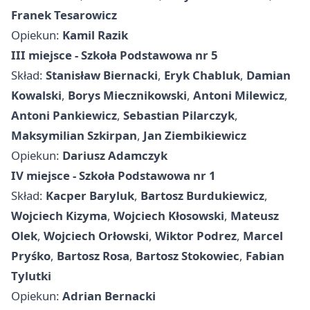
Franek Tesarowicz
Opiekun:
Kamil Razik
III miejsce - Szkoła Podstawowa nr 5
Skład:
Stanisław Biernacki
,
Eryk Chabluk
,
Damian
Kowalski
,
Borys Miecznikowski
,
Antoni Milewicz
,
Antoni Pankiewicz
,
Sebastian Pilarczyk
,
Maksymilian Szkirpan
,
Jan Ziembikiewicz
Opiekun:
Dariusz Adamczyk
IV miejsce - Szkoła Podstawowa nr 1
Skład:
Kacper Baryluk
,
Bartosz Burdukiewicz
,
Wojciech Kizyma
,
Wojciech Kłosowski
,
Mateusz
Olek
,
Wojciech Orłowski
,
Wiktor Podrez
,
Marcel
Pryśko
,
Bartosz Rosa
,
Bartosz Stokowiec
,
Fabian
Tylutki
Opiekun:
Adrian Bernacki