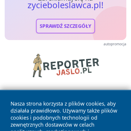
zycieboleslawca.pl!
SPRAWDŹ SZCZEGÓŁY
autopromocja
Nasza strona korzysta z plików cookies, aby
działała prawidłowo. Używamy także plików
cookies i podobnych technologii od
zewnętrznych dostawców w celach
Copyright © 2026 zycieboleslawca.pl Wszystkie prawa