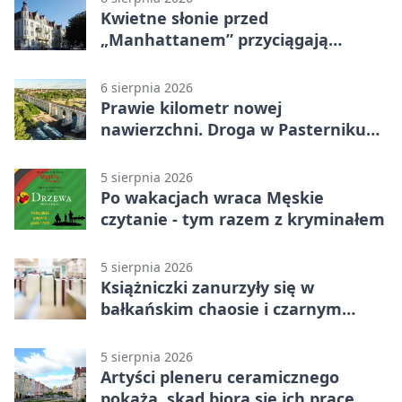
Kwietne słonie przed
„Manhattanem” przyciągają
spojrzenia
6 sierpnia 2026
Prawie kilometr nowej
nawierzchni. Droga w Pasterniku
po przebudowie
5 sierpnia 2026
Po wakacjach wraca Męskie
czytanie - tym razem z kryminałem
5 sierpnia 2026
Książniczki zanurzyły się w
bałkańskim chaosie i czarnym
humorze
5 sierpnia 2026
Artyści pleneru ceramicznego
pokażą, skąd biorą się ich prace