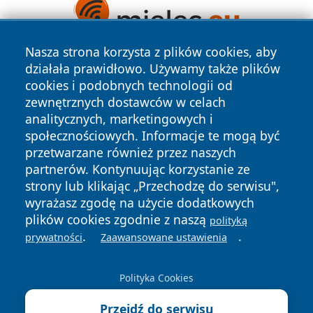
Nasza strona korzysta z plików cookies, aby
działała prawidłowo. Używamy także plików
cookies i podobnych technologii od
zewnętrznych dostawców w celach
analitycznych, marketingowych i
społecznościowych. Informacje te mogą być
Copyright © 2026 zycieboleslawca.pl Wszystkie prawa
przetwarzane również przez naszych
zastrzeżone.
partnerów. Kontynuując korzystanie ze
strony lub klikając „Przechodzę do serwisu",
wyrażasz zgodę na użycie dodatkowych
Polityka
Polityka
News
Autorzy
plików cookies zgodnie z naszą
polityką
Prywatności
Cookies
.
.
prywatności
Zaawansowane ustawienia
Polityka Cookies
Przejdź do serwisu