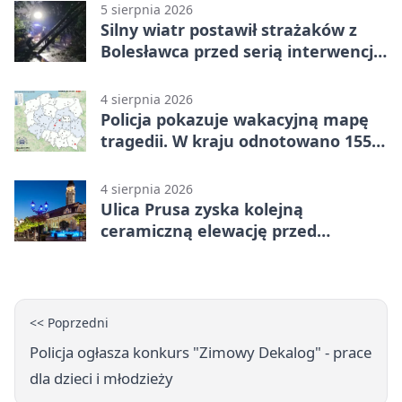
5 sierpnia 2026
Silny wiatr postawił strażaków z
Bolesławca przed serią interwencji -
finał był dramatyczny
4 sierpnia 2026
Policja pokazuje wakacyjną mapę
tragedii. W kraju odnotowano 155
wypadków
4 sierpnia 2026
Ulica Prusa zyska kolejną
ceramiczną elewację przed
Świętem Ceramiki
<< Poprzedni
Policja ogłasza konkurs "Zimowy Dekalog" - prace
dla dzieci i młodzieży