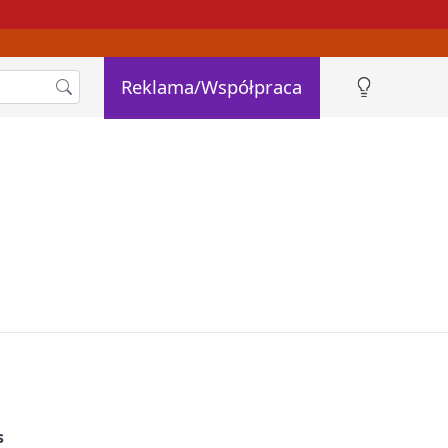
Reklama/Współpraca
.
s