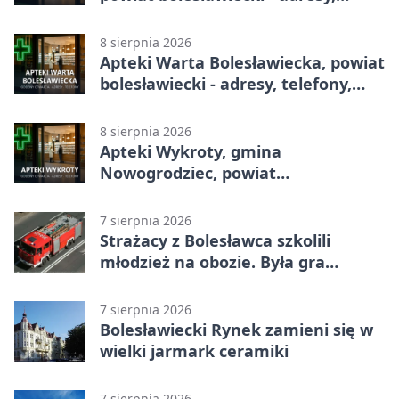
telefony, godziny otwarcia
8 sierpnia 2026
Apteki Warta Bolesławiecka, powiat
bolesławiecki - adresy, telefony,
godziny otwarcia
8 sierpnia 2026
Apteki Wykroty, gmina
Nowogrodziec, powiat
bolesławiecki - adresy, telefony,
godziny otwarcia
7 sierpnia 2026
Strażacy z Bolesławca szkolili
młodzież na obozie. Była gra
terenowa
7 sierpnia 2026
Bolesławiecki Rynek zamieni się w
wielki jarmark ceramiki
7 sierpnia 2026