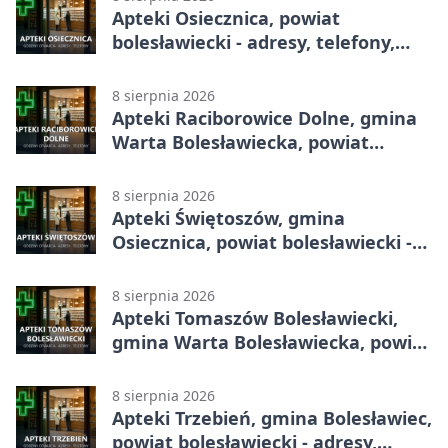
Apteki Osiecznica, powiat
bolesławiecki - adresy, telefony,
godziny otwarcia
8 sierpnia 2026
Apteki Raciborowice Dolne, gmina
Warta Bolesławiecka, powiat
bolesławiecki - adresy, telefony,
godziny otwarcia
8 sierpnia 2026
Apteki Świętoszów, gmina
Osiecznica, powiat bolesławiecki -
adresy, telefony, godziny otwarcia
8 sierpnia 2026
Apteki Tomaszów Bolesławiecki,
gmina Warta Bolesławiecka, powiat
bolesławiecki - adresy, telefony,
godziny otwarcia
8 sierpnia 2026
Apteki Trzebień, gmina Bolesławiec,
powiat bolesławiecki - adresy,