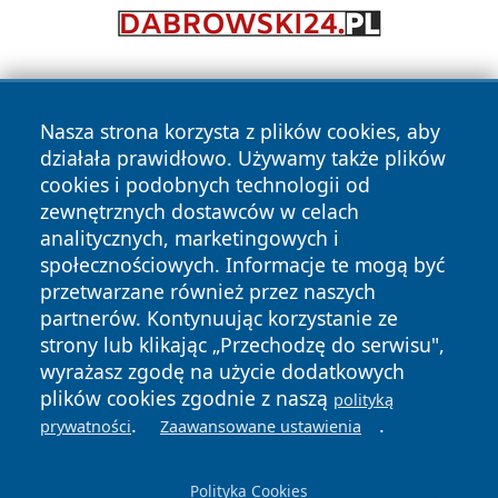
Nasza strona korzysta z plików cookies, aby
działała prawidłowo. Używamy także plików
cookies i podobnych technologii od
zewnętrznych dostawców w celach
Copyright © 2026 zycieboleslawca.pl Wszystkie prawa
analitycznych, marketingowych i
zastrzeżone.
społecznościowych. Informacje te mogą być
przetwarzane również przez naszych
partnerów. Kontynuując korzystanie ze
Polityka
Polityka
News
Autorzy
strony lub klikając „Przechodzę do serwisu",
Prywatności
Cookies
wyrażasz zgodę na użycie dodatkowych
plików cookies zgodnie z naszą
polityką
.
.
prywatności
Zaawansowane ustawienia
Polityka Cookies