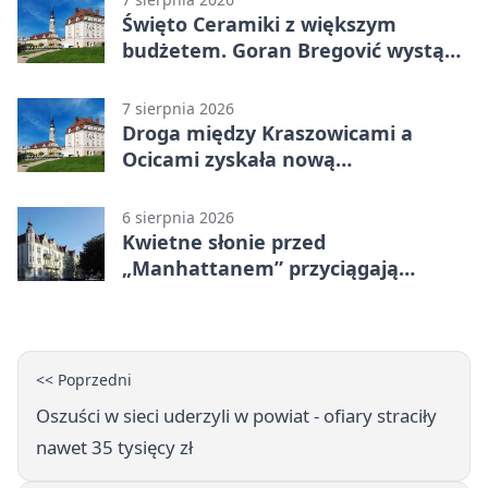
Święto Ceramiki z większym
budżetem. Goran Bregović wystąpi
w Bolesławcu
7 sierpnia 2026
Droga między Kraszowicami a
Ocicami zyskała nową
nawierzchnię
6 sierpnia 2026
Kwietne słonie przed
„Manhattanem” przyciągają
spojrzenia
<< Poprzedni
Oszuści w sieci uderzyli w powiat - ofiary straciły
nawet 35 tysięcy zł