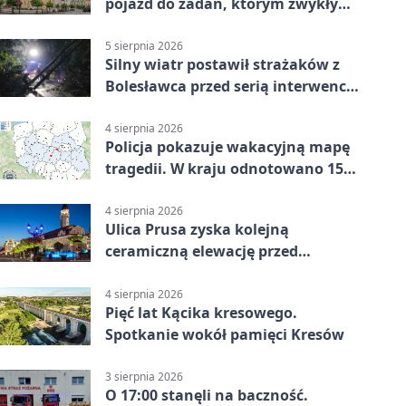
pojazd do zadań, którym zwykły
wóz nie podoła
5 sierpnia 2026
Silny wiatr postawił strażaków z
Bolesławca przed serią interwencji
- finał był dramatyczny
4 sierpnia 2026
Policja pokazuje wakacyjną mapę
tragedii. W kraju odnotowano 155
wypadków
4 sierpnia 2026
Ulica Prusa zyska kolejną
ceramiczną elewację przed
Świętem Ceramiki
4 sierpnia 2026
Pięć lat Kącika kresowego.
Spotkanie wokół pamięci Kresów
3 sierpnia 2026
O 17:00 stanęli na baczność.