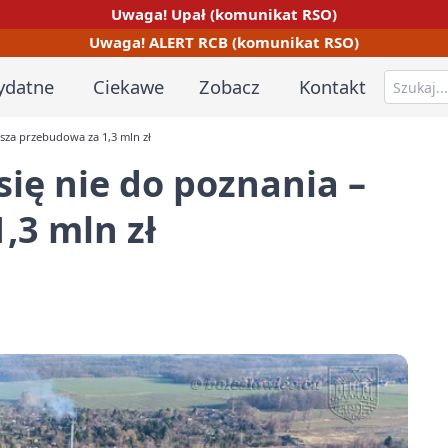
Uwaga! Upał (komunikat RSO)
Uwaga! ALERT RCB (komunikat RSO)
ydatne
Ciekawe
Zobacz
Kontakt
usza przebudowa za 1,3 mln zł
się nie do poznania –
,3 mln zł