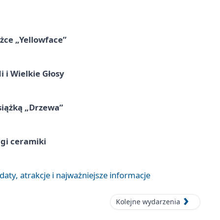
ążce „Yellowface”
 i Wielkie Głosy
siążką „Drzewa”
rgi ceramiki
aty, atrakcje i najważniejsze informacje
Kolejne wydarzenia