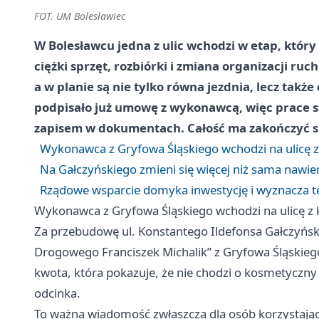
FOT. UM Bolesławiec
W Bolesławcu jedna z ulic wchodzi w etap, który
ciężki sprzęt, rozbiórki i zmiana organizacji ru
a w planie są nie tylko równa jezdnia, lecz takż
podpisało już umowę z wykonawcą, więc prace st
zapisem w dokumentach. Całość ma zakończyć si
Wykonawca z Gryfowa Śląskiego wchodzi na ulicę
Na Gałczyńskiego zmieni się więcej niż sama nawie
Rządowe wsparcie domyka inwestycję i wyznacza t
Wykonawca z Gryfowa Śląskiego wchodzi na ulicę 
Za przebudowę ul. Konstantego Ildefonsa Gałczyńs
Drogowego Franciszek Michalik” z Gryfowa Śląskiego
kwota, która pokazuje, że nie chodzi o kosmetyczn
odcinka.
To ważna wiadomość zwłaszcza dla osób korzystającyc