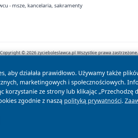
wcu - msze, kancelaria, sakramenty
Copyright © 2026 zycieboleslawca.pl Wszystkie prawa zastrzeżone
es, aby działała prawidłowo. Używamy także plik
News
Autorzy
Polityka Prywatności
Polityka Cookie
cznych, marketingowych i społecznościowych. Inf
 korzystanie ze strony lub klikając „Przechodzę 
ookies zgodnie z naszą
polityką prywatności
.
Zaaw