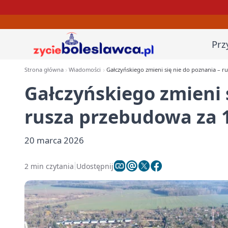
Prz
Strona główna
Wiadomości
Gałczyńskiego zmieni się nie do poznania – r
Gałczyńskiego zmieni 
rusza przebudowa za 1
20 marca 2026
2 min czytania
Udostępnij