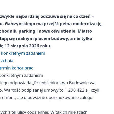
 zwykle najbardziej odczuwa się na co dzień –
chu. Gałczyńskiego ma przejść pełną modernizację,
e chodnik, parking i nowe oświetlenie. Miasto
ają się realnym placem budowy, a nie tylko
ę 12 sierpnia 2026 roku.
 z konkretnym zadaniem
rzchnia
ermin końca prac
z konkretnym zadaniem
kiego odpowiada „Przedsiębiorstwo Budownictwa
. Wartość podpisanej umowy to 1 298 422 zł, czyli
y remont, ale o poważne uporządkowanie całego
h z tej ulicy codziennie. W takich miejscach