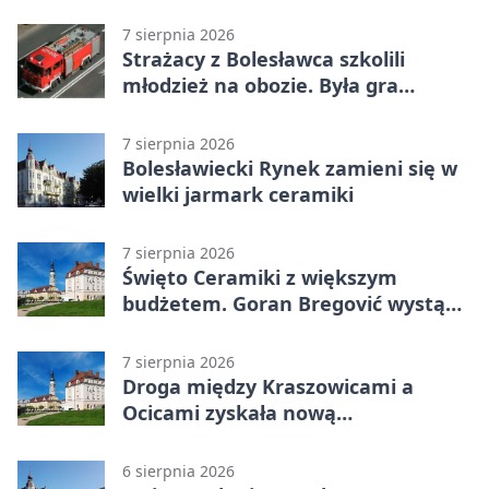
bolesławiecki - adresy, telefony,
godziny otwarcia
7 sierpnia 2026
Strażacy z Bolesławca szkolili
młodzież na obozie. Była gra
terenowa
7 sierpnia 2026
Bolesławiecki Rynek zamieni się w
wielki jarmark ceramiki
7 sierpnia 2026
Święto Ceramiki z większym
budżetem. Goran Bregović wystąpi
w Bolesławcu
7 sierpnia 2026
Droga między Kraszowicami a
Ocicami zyskała nową
nawierzchnię
6 sierpnia 2026