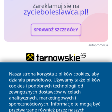
Zareklamuj się na
zycieboleslawca.pl!
SPRAWDŹ SZCZEGÓŁY
autopromocja
Nasza strona korzysta z plików cookies, aby
działała prawidłowo. Używamy także plików
cookies i podobnych technologii od
zewnętrznych dostawców w celach
analitycznych, marketingowych i
Copyright © 2026 zycieboleslawca.pl Wszystkie prawa
społecznościowych. Informacje te mogą być
zastrzeżone.
przetwarzane również przez naszych