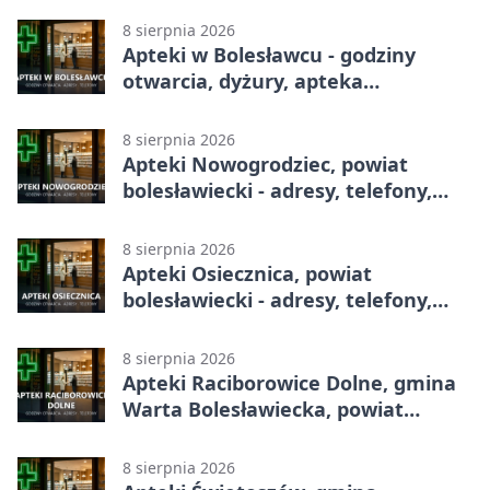
8 sierpnia 2026
Apteki w Bolesławcu - godziny
otwarcia, dyżury, apteka
całodobowa
8 sierpnia 2026
Apteki Nowogrodziec, powiat
bolesławiecki - adresy, telefony,
godziny otwarcia
8 sierpnia 2026
Apteki Osiecznica, powiat
bolesławiecki - adresy, telefony,
godziny otwarcia
8 sierpnia 2026
Apteki Raciborowice Dolne, gmina
Warta Bolesławiecka, powiat
bolesławiecki - adresy, telefony,
godziny otwarcia
8 sierpnia 2026