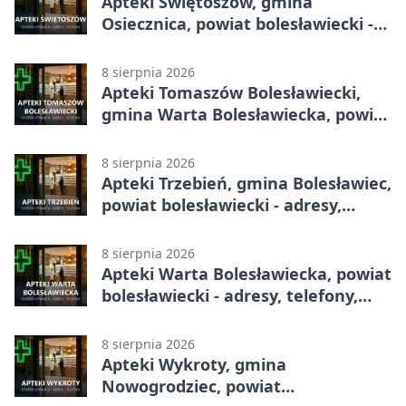
Apteki Świętoszów, gmina
Osiecznica, powiat bolesławiecki -
adresy, telefony, godziny otwarcia
8 sierpnia 2026
Apteki Tomaszów Bolesławiecki,
gmina Warta Bolesławiecka, powiat
bolesławiecki - adresy, telefony,
godziny otwarcia
8 sierpnia 2026
Apteki Trzebień, gmina Bolesławiec,
powiat bolesławiecki - adresy,
telefony, godziny otwarcia
8 sierpnia 2026
Apteki Warta Bolesławiecka, powiat
bolesławiecki - adresy, telefony,
godziny otwarcia
8 sierpnia 2026
Apteki Wykroty, gmina
Nowogrodziec, powiat