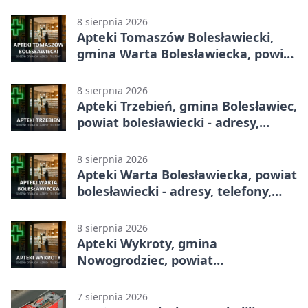
adresy, telefony, godziny otwarcia
8 sierpnia 2026
Apteki Tomaszów Bolesławiecki,
gmina Warta Bolesławiecka, powiat
bolesławiecki - adresy, telefony,
godziny otwarcia
8 sierpnia 2026
Apteki Trzebień, gmina Bolesławiec,
powiat bolesławiecki - adresy,
telefony, godziny otwarcia
8 sierpnia 2026
Apteki Warta Bolesławiecka, powiat
bolesławiecki - adresy, telefony,
godziny otwarcia
8 sierpnia 2026
Apteki Wykroty, gmina
Nowogrodziec, powiat
bolesławiecki - adresy, telefony,
godziny otwarcia
7 sierpnia 2026