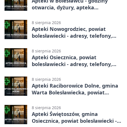
Apteki w Bolesławcu - godziny
otwarcia, dyżury, apteka
całodobowa
8 sierpnia 2026
Apteki Nowogrodziec, powiat
bolesławiecki - adresy, telefony,
godziny otwarcia
8 sierpnia 2026
Apteki Osiecznica, powiat
bolesławiecki - adresy, telefony,
godziny otwarcia
8 sierpnia 2026
Apteki Raciborowice Dolne, gmina
Warta Bolesławiecka, powiat
bolesławiecki - adresy, telefony,
godziny otwarcia
8 sierpnia 2026
Apteki Świętoszów, gmina
Osiecznica, powiat bolesławiecki -