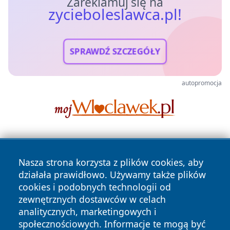
Zareklamuj się na
zycieboleslawca.pl!
SPRAWDŹ SZCZEGÓŁY
autopromocja
Nasza strona korzysta z plików cookies, aby
działała prawidłowo. Używamy także plików
cookies i podobnych technologii od
zewnętrznych dostawców w celach
Copyright © 2026 zycieboleslawca.pl Wszystkie prawa
analitycznych, marketingowych i
zastrzeżone.
społecznościowych. Informacje te mogą być