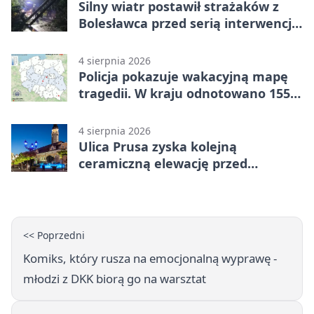
Silny wiatr postawił strażaków z
Bolesławca przed serią interwencji -
finał był dramatyczny
4 sierpnia 2026
Policja pokazuje wakacyjną mapę
tragedii. W kraju odnotowano 155
wypadków
4 sierpnia 2026
Ulica Prusa zyska kolejną
ceramiczną elewację przed
Świętem Ceramiki
<< Poprzedni
Komiks, który rusza na emocjonalną wyprawę -
młodzi z DKK biorą go na warsztat