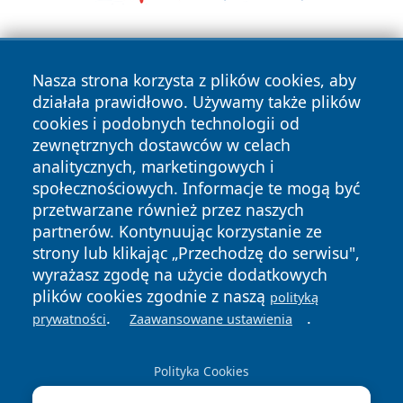
Nasza strona korzysta z plików cookies, aby
działała prawidłowo. Używamy także plików
cookies i podobnych technologii od
zewnętrznych dostawców w celach
Copyright © 2026 zycieboleslawca.pl Wszystkie prawa
analitycznych, marketingowych i
zastrzeżone.
społecznościowych. Informacje te mogą być
przetwarzane również przez naszych
partnerów. Kontynuując korzystanie ze
Polityka
Polityka
News
Autorzy
strony lub klikając „Przechodzę do serwisu",
Prywatności
Cookies
wyrażasz zgodę na użycie dodatkowych
plików cookies zgodnie z naszą
polityką
.
.
prywatności
Zaawansowane ustawienia
Polityka Cookies