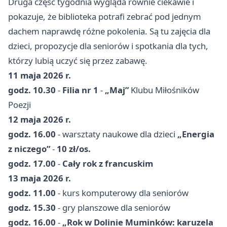
Druga część tygodnia wygląda równie ciekawie i
pokazuje, że biblioteka potrafi zebrać pod jednym
dachem naprawdę różne pokolenia. Są tu zajęcia dla
dzieci, propozycje dla seniorów i spotkania dla tych,
którzy lubią uczyć się przez zabawę.
11 maja 2026 r.
godz. 10.30
-
Filia nr 1
-
„Maj”
Klubu Miłośników
Poezji
12 maja 2026 r.
godz. 16.00
- warsztaty naukowe dla dzieci
„Energia
z niczego”
-
10 zł/os.
godz. 17.00
-
Cały rok z francuskim
13 maja 2026 r.
godz. 11.00
- kurs komputerowy dla seniorów
godz. 15.30
- gry planszowe dla seniorów
godz. 16.00
-
„Rok w Dolinie Muminków: karuzela