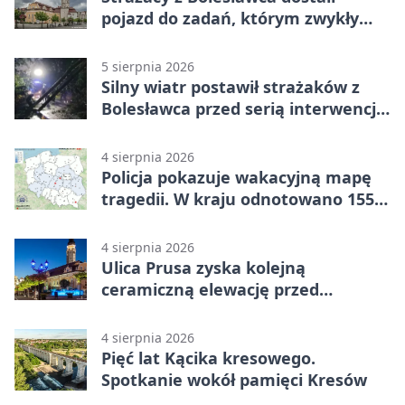
pojazd do zadań, którym zwykły
wóz nie podoła
5 sierpnia 2026
Silny wiatr postawił strażaków z
Bolesławca przed serią interwencji -
finał był dramatyczny
4 sierpnia 2026
Policja pokazuje wakacyjną mapę
tragedii. W kraju odnotowano 155
wypadków
4 sierpnia 2026
Ulica Prusa zyska kolejną
ceramiczną elewację przed
Świętem Ceramiki
4 sierpnia 2026
Pięć lat Kącika kresowego.
Spotkanie wokół pamięci Kresów