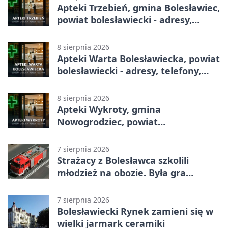
Apteki Trzebień, gmina Bolesławiec,
powiat bolesławiecki - adresy,
telefony, godziny otwarcia
8 sierpnia 2026
Apteki Warta Bolesławiecka, powiat
bolesławiecki - adresy, telefony,
godziny otwarcia
8 sierpnia 2026
Apteki Wykroty, gmina
Nowogrodziec, powiat
bolesławiecki - adresy, telefony,
godziny otwarcia
7 sierpnia 2026
Strażacy z Bolesławca szkolili
młodzież na obozie. Była gra
terenowa
7 sierpnia 2026
Bolesławiecki Rynek zamieni się w
wielki jarmark ceramiki