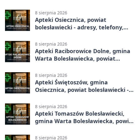
godziny otwarcia
8 sierpnia 2026
Apteki Osiecznica, powiat
bolesławiecki - adresy, telefony,
godziny otwarcia
8 sierpnia 2026
Apteki Raciborowice Dolne, gmina
Warta Bolesławiecka, powiat
bolesławiecki - adresy, telefony,
godziny otwarcia
8 sierpnia 2026
Apteki Świętoszów, gmina
Osiecznica, powiat bolesławiecki -
adresy, telefony, godziny otwarcia
8 sierpnia 2026
Apteki Tomaszów Bolesławiecki,
gmina Warta Bolesławiecka, powiat
bolesławiecki - adresy, telefony,
godziny otwarcia
8 sierpnia 2026