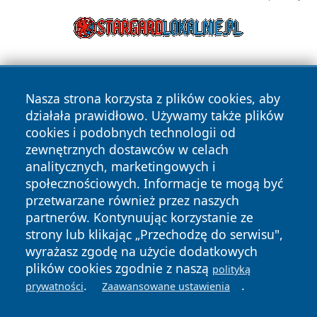
Nasza strona korzysta z plików cookies, aby
działała prawidłowo. Używamy także plików
cookies i podobnych technologii od
zewnętrznych dostawców w celach
Copyright © 2026 zycieboleslawca.pl Wszystkie prawa
analitycznych, marketingowych i
zastrzeżone.
społecznościowych. Informacje te mogą być
przetwarzane również przez naszych
partnerów. Kontynuując korzystanie ze
Polityka
Polityka
News
Autorzy
strony lub klikając „Przechodzę do serwisu",
Prywatności
Cookies
wyrażasz zgodę na użycie dodatkowych
plików cookies zgodnie z naszą
polityką
.
.
prywatności
Zaawansowane ustawienia