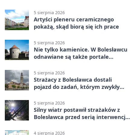
humorze
5 sierpnia 2026
Artyści pleneru ceramicznego
pokażą, skąd biorą się ich prace
5 sierpnia 2026
Nie tylko kamienice. W Bolesławcu
odnawiane są także portale
plebanii
5 sierpnia 2026
Strażacy z Bolesławca dostali
pojazd do zadań, którym zwykły
wóz nie podoła
5 sierpnia 2026
Silny wiatr postawił strażaków z
Bolesławca przed serią interwencji -
finał był dramatyczny
4 sierpnia 2026