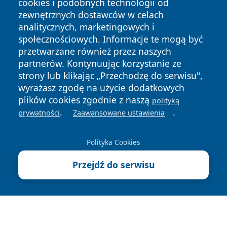
cookies i podobnych technologii od
zewnętrznych dostawców w celach
analitycznych, marketingowych i
społecznościowych. Informacje te mogą być
przetwarzane również przez naszych
Copyright © 2026 zycieboleslawca.pl Wszystkie prawa
partnerów. Kontynuując korzystanie ze
zastrzeżone.
strony lub klikając „Przechodzę do serwisu",
wyrażasz zgodę na użycie dodatkowych
plików cookies zgodnie z naszą
polityką
Polityka
Polityka
.
.
News
Autorzy
prywatności
Zaawansowane ustawienia
Prywatności
Cookies
Polityka Cookies
Przejdź do serwisu