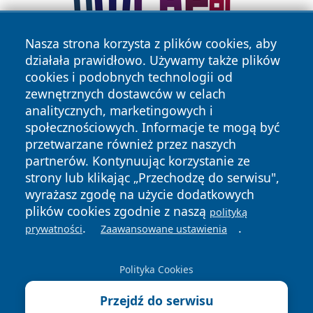
Nasza strona korzysta z plików cookies, aby
działała prawidłowo. Używamy także plików
cookies i podobnych technologii od
zewnętrznych dostawców w celach
analitycznych, marketingowych i
społecznościowych. Informacje te mogą być
przetwarzane również przez naszych
Copyright © 2026 zycieboleslawca.pl Wszystkie prawa
partnerów. Kontynuując korzystanie ze
zastrzeżone.
strony lub klikając „Przechodzę do serwisu",
wyrażasz zgodę na użycie dodatkowych
plików cookies zgodnie z naszą
Polityka
Polityka
polityką
News
Autorzy
.
.
Prywatności
Cookies
prywatności
Zaawansowane ustawienia
Polityka Cookies
Przejdź do serwisu