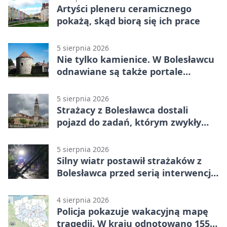
Artyści pleneru ceramicznego
pokażą, skąd biorą się ich prace
5 sierpnia 2026
Nie tylko kamienice. W Bolesławcu
odnawiane są także portale
plebanii
5 sierpnia 2026
Strażacy z Bolesławca dostali
pojazd do zadań, którym zwykły
wóz nie podoła
5 sierpnia 2026
Silny wiatr postawił strażaków z
Bolesławca przed serią interwencji -
finał był dramatyczny
4 sierpnia 2026
Policja pokazuje wakacyjną mapę
tragedii. W kraju odnotowano 155