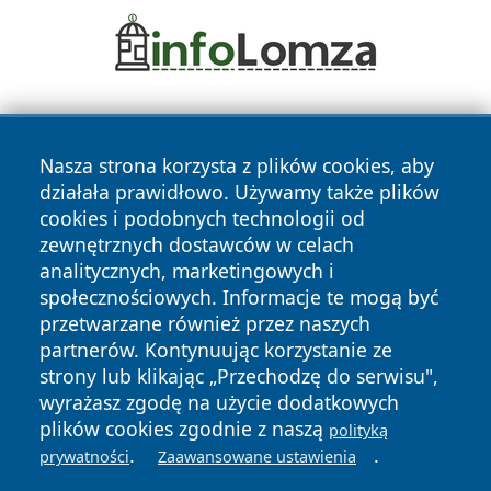
Nasza strona korzysta z plików cookies, aby
działała prawidłowo. Używamy także plików
cookies i podobnych technologii od
zewnętrznych dostawców w celach
Copyright © 2026 zycieboleslawca.pl Wszystkie prawa
analitycznych, marketingowych i
zastrzeżone.
społecznościowych. Informacje te mogą być
przetwarzane również przez naszych
partnerów. Kontynuując korzystanie ze
Polityka
Polityka
News
Autorzy
strony lub klikając „Przechodzę do serwisu",
Prywatności
Cookies
wyrażasz zgodę na użycie dodatkowych
plików cookies zgodnie z naszą
polityką
.
.
prywatności
Zaawansowane ustawienia