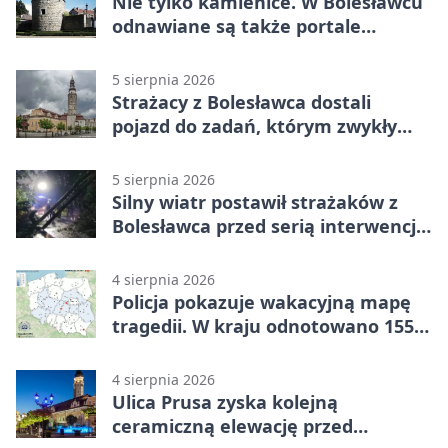
Nie tylko kamienice. W Bolesławcu
odnawiane są także portale
plebanii
5 sierpnia 2026
Strażacy z Bolesławca dostali
pojazd do zadań, którym zwykły
wóz nie podoła
5 sierpnia 2026
Silny wiatr postawił strażaków z
Bolesławca przed serią interwencji -
finał był dramatyczny
4 sierpnia 2026
Policja pokazuje wakacyjną mapę
tragedii. W kraju odnotowano 155
wypadków
4 sierpnia 2026
Ulica Prusa zyska kolejną
ceramiczną elewację przed