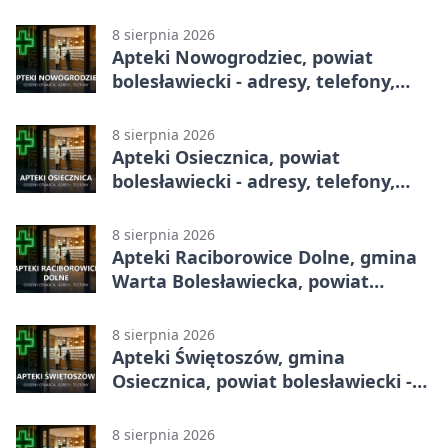
całodobowa
8 sierpnia 2026
Apteki Nowogrodziec, powiat
bolesławiecki - adresy, telefony,
godziny otwarcia
8 sierpnia 2026
Apteki Osiecznica, powiat
bolesławiecki - adresy, telefony,
godziny otwarcia
8 sierpnia 2026
Apteki Raciborowice Dolne, gmina
Warta Bolesławiecka, powiat
bolesławiecki - adresy, telefony,
godziny otwarcia
8 sierpnia 2026
Apteki Świętoszów, gmina
Osiecznica, powiat bolesławiecki -
adresy, telefony, godziny otwarcia
8 sierpnia 2026