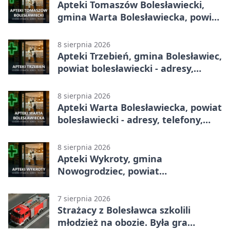
Apteki Tomaszów Bolesławiecki,
gmina Warta Bolesławiecka, powiat
bolesławiecki - adresy, telefony,
godziny otwarcia
8 sierpnia 2026
Apteki Trzebień, gmina Bolesławiec,
powiat bolesławiecki - adresy,
telefony, godziny otwarcia
8 sierpnia 2026
Apteki Warta Bolesławiecka, powiat
bolesławiecki - adresy, telefony,
godziny otwarcia
8 sierpnia 2026
Apteki Wykroty, gmina
Nowogrodziec, powiat
bolesławiecki - adresy, telefony,
godziny otwarcia
7 sierpnia 2026
Strażacy z Bolesławca szkolili
młodzież na obozie. Była gra