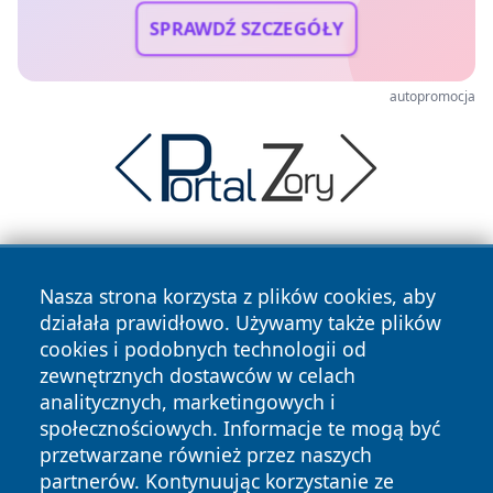
SPRAWDŹ SZCZEGÓŁY
autopromocja
Nasza strona korzysta z plików cookies, aby
działała prawidłowo. Używamy także plików
cookies i podobnych technologii od
zewnętrznych dostawców w celach
Copyright © 2026 zycieboleslawca.pl Wszystkie prawa
analitycznych, marketingowych i
zastrzeżone.
społecznościowych. Informacje te mogą być
przetwarzane również przez naszych
partnerów. Kontynuując korzystanie ze
Polityka
Polityka