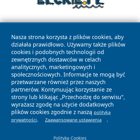
Nasza strona korzysta z plików cookies, aby
działała prawidłowo. Używamy także plików
cookies i podobnych technologii od
zewnętrznych dostawców w celach
Copyright © 2026 zycieboleslawca.pl Wszystkie prawa
analitycznych, marketingowych i
zastrzeżone.
społecznościowych. Informacje te mogą być
przetwarzane również przez naszych
partnerów. Kontynuując korzystanie ze
Polityka
Polityka
News
Autorzy
strony lub klikając „Przechodzę do serwisu",
Prywatności
Cookies
wyrażasz zgodę na użycie dodatkowych
plików cookies zgodnie z naszą
polityką
.
.
prywatności
Zaawansowane ustawienia
Polityka Cookies