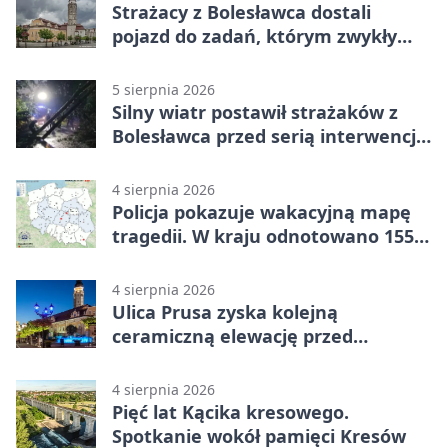
Strażacy z Bolesławca dostali
pojazd do zadań, którym zwykły
wóz nie podoła
5 sierpnia 2026
Silny wiatr postawił strażaków z
Bolesławca przed serią interwencji -
finał był dramatyczny
4 sierpnia 2026
Policja pokazuje wakacyjną mapę
tragedii. W kraju odnotowano 155
wypadków
4 sierpnia 2026
Ulica Prusa zyska kolejną
ceramiczną elewację przed
Świętem Ceramiki
4 sierpnia 2026
Pięć lat Kącika kresowego.
Spotkanie wokół pamięci Kresów