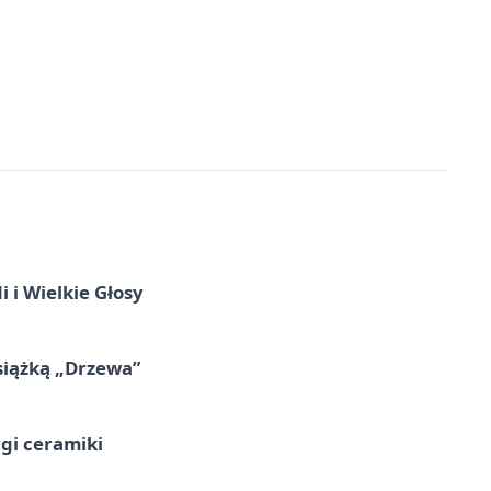
 i Wielkie Głosy
siążką „Drzewa”
rgi ceramiki