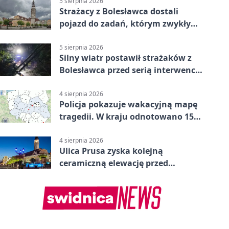
5 sierpnia 2026
Strażacy z Bolesławca dostali
pojazd do zadań, którym zwykły
wóz nie podoła
5 sierpnia 2026
Silny wiatr postawił strażaków z
Bolesławca przed serią interwencji
- finał był dramatyczny
4 sierpnia 2026
Policja pokazuje wakacyjną mapę
tragedii. W kraju odnotowano 155
wypadków
4 sierpnia 2026
Ulica Prusa zyska kolejną
ceramiczną elewację przed
Świętem Ceramiki