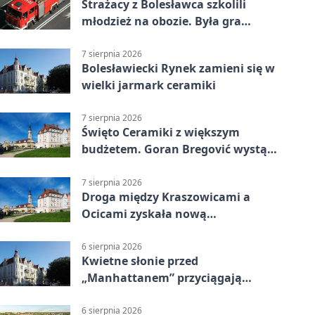
Strażacy z Bolesławca szkolili
młodzież na obozie. Była gra
terenowa
7 sierpnia 2026
Bolesławiecki Rynek zamieni się w
wielki jarmark ceramiki
7 sierpnia 2026
Święto Ceramiki z większym
budżetem. Goran Bregović wystąpi
w Bolesławcu
7 sierpnia 2026
Droga między Kraszowicami a
Ocicami zyskała nową
nawierzchnię
6 sierpnia 2026
Kwietne słonie przed
„Manhattanem” przyciągają
spojrzenia
6 sierpnia 2026