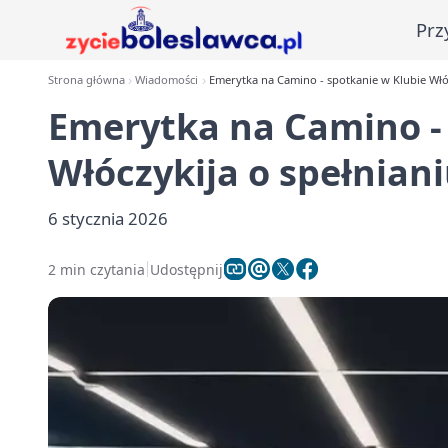
Prz
Strona główna
Wiadomości
Emerytka na Camino - spotkanie w Klubie Włó
Emerytka na Camino -
Włóczykija o spełnian
6 stycznia 2026
2 min czytania
Udostępnij