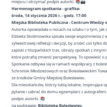
miejscu i otrzymać podpis autorki. 📚📷
Harmonogram spotkania - grafika:
środa, 14 stycznia 2026 r. - godz. 17:00
Miejska Biblioteka Publiczna - Centrum Wiedzy 
Autorka opowiadała o nocach na szlaku i o tym, jak 
Elżbieta Skolimowska spisała swoje wspomnienia z w
sylwestrowej refleksji i decyzji, by zrobić coś tylko 
zapiski z hiszpańskich tras, obrazy spotkań z innym
które potrafią zmienić perspektywę. To opowieść o p
Spotkanie odbywa się w ramach współpracy z boles
Schronisk Młodzieżowych oraz Bolesławieckim Tow
ze środków Gminy Miejskiej Bolesławiec.
Dla mieszkańców, którzy lubią lokalne, inspirujące o
pytanie i zabrać do domu egzemplarz z autografem.
podpis autorki. 📚
na podstawie:
Biblioteka Bolesławiec
.