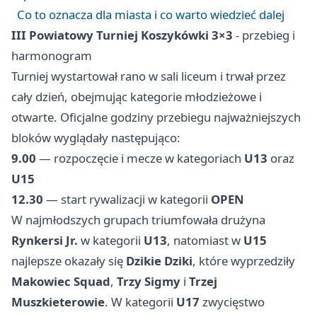
Co to oznacza dla miasta i co warto wiedzieć dalej
III Powiatowy Turniej Koszykówki 3×3
- przebieg i
harmonogram
Turniej wystartował rano w sali liceum i trwał przez
cały dzień, obejmując kategorie młodzieżowe i
otwarte. Oficjalne godziny przebiegu najważniejszych
bloków wyglądały następująco:
9.00
— rozpoczęcie i mecze w kategoriach
U13
oraz
U15
12.30
— start rywalizacji w kategorii
OPEN
W najmłodszych grupach triumfowała drużyna
Rynkersi Jr.
w kategorii
U13
, natomiast w
U15
najlepsze okazały się
Dzikie Dziki
, które wyprzedziły
Makowiec Squad
,
Trzy Sigmy
i
Trzej
Muszkieterowie
. W kategorii
U17
zwycięstwo