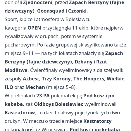
odnieśli
Zjednoczeni
, przed
Zapach Benzyny (fajne
dziewczyny)
,
Goonsquad
i
Czosnki
.
Sport, kibice i atmosfera w Bolesławcu
Kategoria
OPEN
przyciągnęła 11 ekip, które najpierw
rywalizowały w grupach, potem w systemie
pucharowym. Po fazie grupowej sklasyfikowano także
miejsca 9–11 — na tych lokatach znalazły się
Zapach
Benzyny (fajne dziewczyny)
,
Dzbany
i
Rzut
Modlitwa
. Ćwierćfinały wyeliminowały z dalszej walki
zespoły
Azbest
,
Trzy Korony
,
The Hoopers
,
Wielkie
ILO
oraz
Mechan
(miejsca 5–8).
W półfinałach
23 PA
pokonał ekipę
Pod kosz i po
kebaba
, zaś
Oldboys Bolesławiec
wyeliminowali
Kastratorów
, co dało finałowy pojedynek tych dwu
drużyn. W meczu o trzecie miejsce
Kastratorzy
pokonali gości z
Wrocławia
–
Pod kosz i po kebaba
.