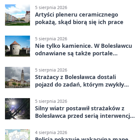
5 sierpnia 2026
Artyści pleneru ceramicznego
pokażą, skąd biorą się ich prace
5 sierpnia 2026
Nie tylko kamienice. W Bolesławcu
odnawiane są także portale
plebanii
5 sierpnia 2026
Strażacy z Bolesławca dostali
pojazd do zadań, którym zwykły
wóz nie podoła
5 sierpnia 2026
Silny wiatr postawił strażaków z
Bolesławca przed serią interwencji -
finał był dramatyczny
4 sierpnia 2026
Policja pokazuje wakacyjną mapę