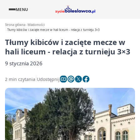
MENU
Strona główna
Wiadomości
Tłumy kibiców i zacięte mecze w hali liceum - relacja z turnieju 3×3
Tłumy kibiców i zacięte mecze w
hali liceum - relacja z turnieju 3×3
9 stycznia 2026
2 min czytania
Udostępnij