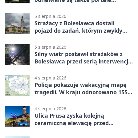
plebanii
5 sierpnia 2026
Strażacy z Bolesławca dostali
pojazd do zadań, którym zwykły
wóz nie podoła
5 sierpnia 2026
Silny wiatr postawił strażaków z
Bolesławca przed serią interwencji -
finał był dramatyczny
4 sierpnia 2026
Policja pokazuje wakacyjną mapę
tragedii. W kraju odnotowano 155
wypadków
4 sierpnia 2026
Ulica Prusa zyska kolejną
ceramiczną elewację przed
Świętem Ceramiki