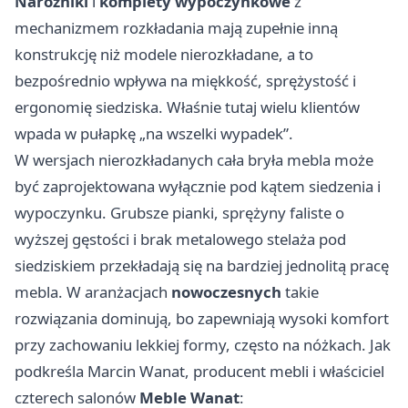
Narożniki
i
komplety wypoczynkowe
z
mechanizmem rozkładania mają zupełnie inną
konstrukcję niż modele nierozkładane, a to
bezpośrednio wpływa na miękkość, sprężystość i
ergonomię siedziska. Właśnie tutaj wielu klientów
wpada w pułapkę „na wszelki wypadek”.
W wersjach nierozkładanych cała bryła mebla może
być zaprojektowana wyłącznie pod kątem siedzenia i
wypoczynku. Grubsze pianki, sprężyny faliste o
wyższej gęstości i brak metalowego stelaża pod
siedziskiem przekładają się na bardziej jednolitą pracę
mebla. W aranżacjach
nowoczesnych
takie
rozwiązania dominują, bo zapewniają wysoki komfort
przy zachowaniu lekkiej formy, często na nóżkach. Jak
podkreśla Marcin Wanat, producent mebli i właściciel
czterech salonów
Meble Wanat
: