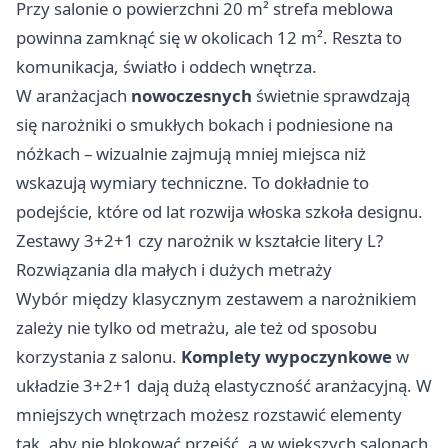
Przy salonie o powierzchni 20 m² strefa meblowa
powinna zamknąć się w okolicach 12 m². Reszta to
komunikacja, światło i oddech wnętrza.
W aranżacjach
nowoczesnych
świetnie sprawdzają
się narożniki o smukłych bokach i podniesione na
nóżkach – wizualnie zajmują mniej miejsca niż
wskazują wymiary techniczne. To dokładnie to
podejście, które od lat rozwija włoska szkoła designu.
Zestawy 3+2+1 czy narożnik w kształcie litery L?
Rozwiązania dla małych i dużych metraży
Wybór między klasycznym zestawem a narożnikiem
zależy nie tylko od metrażu, ale też od sposobu
korzystania z salonu.
Komplety wypoczynkowe
w
układzie 3+2+1 dają dużą elastyczność aranżacyjną. W
mniejszych wnętrzach możesz rozstawić elementy
tak, aby nie blokować przejść, a w większych salonach