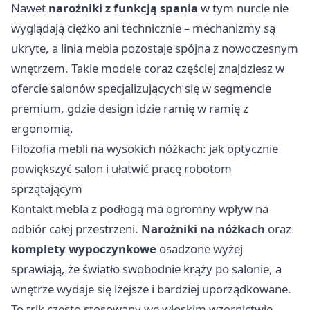
Nawet
narożniki z funkcją spania
w tym nurcie nie
wyglądają ciężko ani technicznie – mechanizmy są
ukryte, a linia mebla pozostaje spójna z nowoczesnym
wnętrzem. Takie modele coraz częściej znajdziesz w
ofercie salonów specjalizujących się w segmencie
premium, gdzie design idzie ramię w ramię z
ergonomią.
Filozofia mebli na wysokich nóżkach: jak optycznie
powiększyć salon i ułatwić pracę robotom
sprzątającym
Kontakt mebla z podłogą ma ogromny wpływ na
odbiór całej przestrzeni.
Narożniki na nóżkach
oraz
komplety wypoczynkowe
osadzone wyżej
sprawiają, że światło swobodnie krąży po salonie, a
wnętrze wydaje się lżejsze i bardziej uporządkowane.
To trik często stosowany we włoskim wzornictwie,