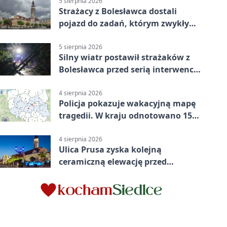
5 sierpnia 2026
Strażacy z Bolesławca dostali
pojazd do zadań, którym zwykły
wóz nie podoła
5 sierpnia 2026
Silny wiatr postawił strażaków z
Bolesławca przed serią interwencji
- finał był dramatyczny
4 sierpnia 2026
Policja pokazuje wakacyjną mapę
tragedii. W kraju odnotowano 155
wypadków
4 sierpnia 2026
Ulica Prusa zyska kolejną
ceramiczną elewację przed
Świętem Ceramiki