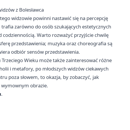
 widzów z Bolesławca
tego widzowie powinni nastawić się na percepcję
o trafia zarówno do osób szukających estetycznych
nad codziennością. Warto rozważyć przyjście chwilę
sferę przedstawienia; muzyka oraz choreografia są
iera odbiór sensów przedstawienia.
 Trzeciego Wieku może także zainteresować różne
olii i metafory, po młodszych widzów ciekawych
atru poza słowem, to okazja, by zobaczyć, jak
le wymownym obrazie.
u
.