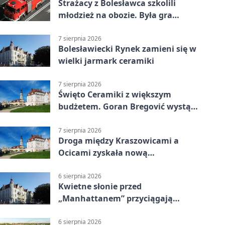
Strażacy z Bolesławca szkolili
młodzież na obozie. Była gra
terenowa
7 sierpnia 2026
Bolesławiecki Rynek zamieni się w
wielki jarmark ceramiki
7 sierpnia 2026
Święto Ceramiki z większym
budżetem. Goran Bregović wystąpi
w Bolesławcu
7 sierpnia 2026
Droga między Kraszowicami a
Ocicami zyskała nową
nawierzchnię
6 sierpnia 2026
Kwietne słonie przed
„Manhattanem” przyciągają
spojrzenia
6 sierpnia 2026