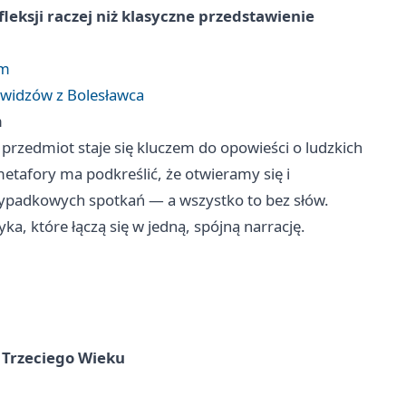
fleksji raczej niż klasyczne przedstawienie
ym
a widzów z Bolesławca
m
rzedmiot staje się kluczem do opowieści o ludzkich
metafory ma podkreślić, że otwieramy się i
padkowych spotkań — a wszystko to bez słów.
a, które łączą się w jedną, spójną narrację.
 Trzeciego Wieku