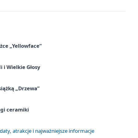
ążce „Yellowface”
 i Wielkie Głosy
siążką „Drzewa”
rgi ceramiki
aty, atrakcje i najważniejsze informacje