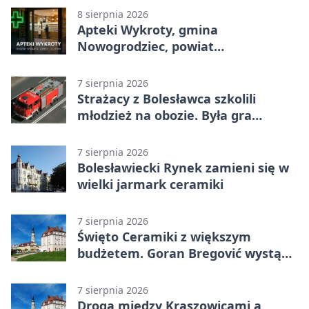
8 sierpnia 2026
Apteki Wykroty, gmina
Nowogrodziec, powiat
bolesławiecki - adresy, telefony,
godziny otwarcia
7 sierpnia 2026
Strażacy z Bolesławca szkolili
młodzież na obozie. Była gra
terenowa
7 sierpnia 2026
Bolesławiecki Rynek zamieni się w
wielki jarmark ceramiki
7 sierpnia 2026
Święto Ceramiki z większym
budżetem. Goran Bregović wystąpi
w Bolesławcu
7 sierpnia 2026
Droga między Kraszowicami a