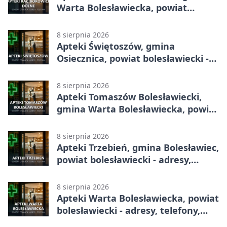
Warta Bolesławiecka, powiat
bolesławiecki - adresy, telefony,
godziny otwarcia
8 sierpnia 2026
Apteki Świętoszów, gmina
Osiecznica, powiat bolesławiecki -
adresy, telefony, godziny otwarcia
8 sierpnia 2026
Apteki Tomaszów Bolesławiecki,
gmina Warta Bolesławiecka, powiat
bolesławiecki - adresy, telefony,
godziny otwarcia
8 sierpnia 2026
Apteki Trzebień, gmina Bolesławiec,
powiat bolesławiecki - adresy,
telefony, godziny otwarcia
8 sierpnia 2026
Apteki Warta Bolesławiecka, powiat
bolesławiecki - adresy, telefony,
godziny otwarcia