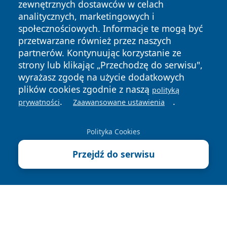
zewnętrznych dostawców w celach
analitycznych, marketingowych i
społecznościowych. Informacje te mogą być
przetwarzane również przez naszych
partnerów. Kontynuując korzystanie ze
Copyright © 2026 zycieboleslawca.pl Wszystkie prawa
strony lub klikając „Przechodzę do serwisu",
zastrzeżone.
wyrażasz zgodę na użycie dodatkowych
plików cookies zgodnie z naszą
polityką
Polityka
Polityka
.
.
prywatności
Zaawansowane ustawienia
News
Autorzy
Prywatności
Cookies
Polityka Cookies
Przejdź do serwisu