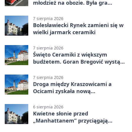
młodzież na obozie. Była gra
terenowa
7 sierpnia 2026
Bolesławiecki Rynek zamieni się w
wielki jarmark ceramiki
7 sierpnia 2026
Święto Ceramiki z większym
budżetem. Goran Bregović wystąpi
w Bolesławcu
7 sierpnia 2026
Droga między Kraszowicami a
Ocicami zyskała nową
nawierzchnię
6 sierpnia 2026
Kwietne słonie przed
„Manhattanem” przyciągają
spojrzenia