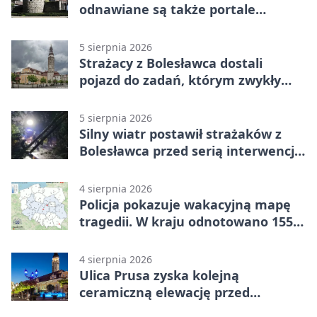
odnawiane są także portale
plebanii
5 sierpnia 2026
Strażacy z Bolesławca dostali
pojazd do zadań, którym zwykły
wóz nie podoła
5 sierpnia 2026
Silny wiatr postawił strażaków z
Bolesławca przed serią interwencji -
finał był dramatyczny
4 sierpnia 2026
Policja pokazuje wakacyjną mapę
tragedii. W kraju odnotowano 155
wypadków
4 sierpnia 2026
Ulica Prusa zyska kolejną
ceramiczną elewację przed
Świętem Ceramiki