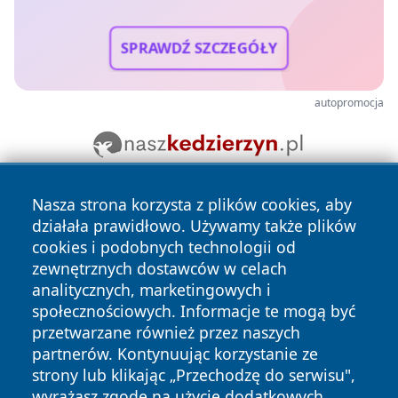
SPRAWDŹ SZCZEGÓŁY
autopromocja
Nasza strona korzysta z plików cookies, aby
działała prawidłowo. Używamy także plików
cookies i podobnych technologii od
zewnętrznych dostawców w celach
analitycznych, marketingowych i
Copyright © 2026 zycieboleslawca.pl Wszystkie prawa
społecznościowych. Informacje te mogą być
zastrzeżone.
przetwarzane również przez naszych
partnerów. Kontynuując korzystanie ze
strony lub klikając „Przechodzę do serwisu",
Polityka
Polityka
News
Autorzy
wyrażasz zgodę na użycie dodatkowych