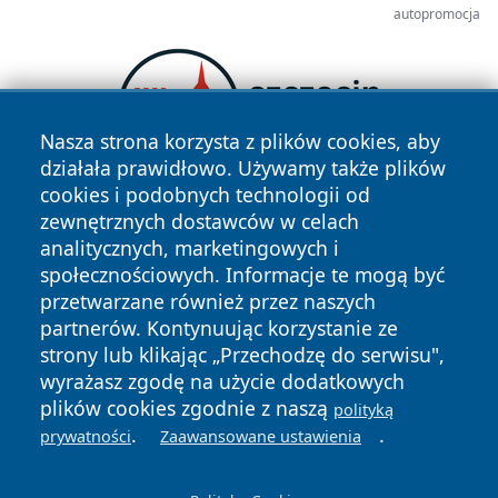
autopromocja
Nasza strona korzysta z plików cookies, aby
działała prawidłowo. Używamy także plików
cookies i podobnych technologii od
zewnętrznych dostawców w celach
analitycznych, marketingowych i
społecznościowych. Informacje te mogą być
przetwarzane również przez naszych
partnerów. Kontynuując korzystanie ze
strony lub klikając „Przechodzę do serwisu",
Copyright © 2026 zycieboleslawca.pl Wszystkie prawa
zastrzeżone.
wyrażasz zgodę na użycie dodatkowych
plików cookies zgodnie z naszą
polityką
.
.
prywatności
Zaawansowane ustawienia
Polityka
Polityka
News
Autorzy
Prywatności
Cookies