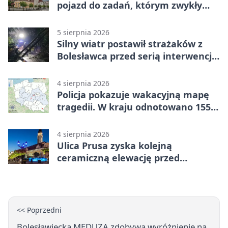
pojazd do zadań, którym zwykły
wóz nie podoła
5 sierpnia 2026
Silny wiatr postawił strażaków z
Bolesławca przed serią interwencji -
finał był dramatyczny
4 sierpnia 2026
Policja pokazuje wakacyjną mapę
tragedii. W kraju odnotowano 155
wypadków
4 sierpnia 2026
Ulica Prusa zyska kolejną
ceramiczną elewację przed
Świętem Ceramiki
<< Poprzedni
Bolesławiecka MEDUZA zdobywa wyróżnienie na