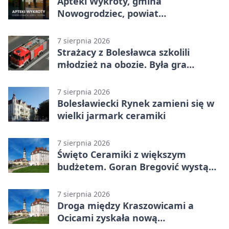
Apteki Wykroty, gmina
Nowogrodziec, powiat
bolesławiecki - adresy, telefony,
godziny otwarcia
7 sierpnia 2026
Strażacy z Bolesławca szkolili
młodzież na obozie. Była gra
terenowa
7 sierpnia 2026
Bolesławiecki Rynek zamieni się w
wielki jarmark ceramiki
7 sierpnia 2026
Święto Ceramiki z większym
budżetem. Goran Bregović wystąpi
w Bolesławcu
7 sierpnia 2026
Droga między Kraszowicami a
Ocicami zyskała nową