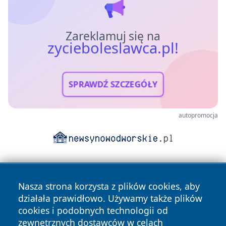
Zareklamuj się na
zycieboleslawca.pl!
SPRAWDŹ SZCZEGÓŁY
autopromocja
Nasza strona korzysta z plików cookies, aby
działała prawidłowo. Używamy także plików
cookies i podobnych technologii od
zewnętrznych dostawców w celach
Copyright © 2026 zycieboleslawca.pl Wszystkie prawa