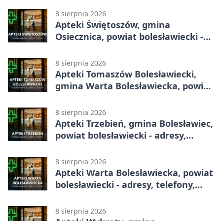
godziny otwarcia
8 sierpnia 2026
Apteki Świętoszów, gmina
Osiecznica, powiat bolesławiecki -
adresy, telefony, godziny otwarcia
8 sierpnia 2026
Apteki Tomaszów Bolesławiecki,
gmina Warta Bolesławiecka, powiat
bolesławiecki - adresy, telefony,
godziny otwarcia
8 sierpnia 2026
Apteki Trzebień, gmina Bolesławiec,
powiat bolesławiecki - adresy,
telefony, godziny otwarcia
8 sierpnia 2026
Apteki Warta Bolesławiecka, powiat
bolesławiecki - adresy, telefony,
godziny otwarcia
8 sierpnia 2026