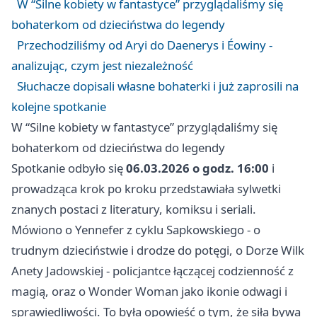
W “Silne kobiety w fantastyce” przyglądaliśmy się
bohaterkom od dzieciństwa do legendy
Przechodziliśmy od Aryi do Daenerys i Éowiny -
analizując, czym jest niezależność
Słuchacze dopisali własne bohaterki i już zaprosili na
kolejne spotkanie
W “Silne kobiety w fantastyce” przyglądaliśmy się
bohaterkom od dzieciństwa do legendy
Spotkanie odbyło się
06.03.2026 o godz. 16:00
i
prowadząca krok po kroku przedstawiała sylwetki
znanych postaci z literatury, komiksu i seriali.
Mówiono o Yennefer z cyklu Sapkowskiego - o
trudnym dzieciństwie i drodze do potęgi, o Dorze Wilk
Anety Jadowskiej - policjantce łączącej codzienność z
magią, oraz o Wonder Woman jako ikonie odwagi i
sprawiedliwości. To była opowieść o tym, że siła bywa