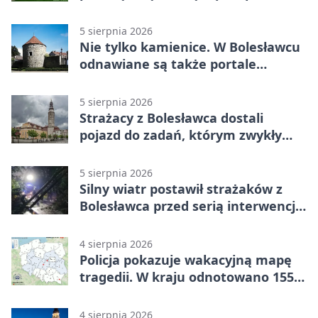
5 sierpnia 2026
Nie tylko kamienice. W Bolesławcu
odnawiane są także portale
plebanii
5 sierpnia 2026
Strażacy z Bolesławca dostali
pojazd do zadań, którym zwykły
wóz nie podoła
5 sierpnia 2026
Silny wiatr postawił strażaków z
Bolesławca przed serią interwencji -
finał był dramatyczny
4 sierpnia 2026
Policja pokazuje wakacyjną mapę
tragedii. W kraju odnotowano 155
wypadków
4 sierpnia 2026