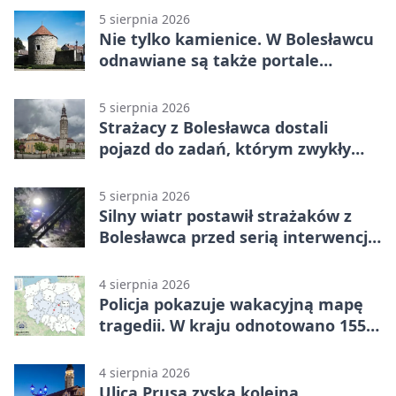
5 sierpnia 2026
Nie tylko kamienice. W Bolesławcu
odnawiane są także portale
plebanii
5 sierpnia 2026
Strażacy z Bolesławca dostali
pojazd do zadań, którym zwykły
wóz nie podoła
5 sierpnia 2026
Silny wiatr postawił strażaków z
Bolesławca przed serią interwencji -
finał był dramatyczny
4 sierpnia 2026
Policja pokazuje wakacyjną mapę
tragedii. W kraju odnotowano 155
wypadków
4 sierpnia 2026
Ulica Prusa zyska kolejną