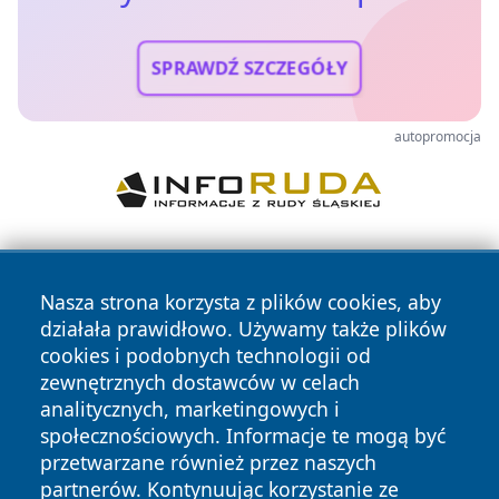
SPRAWDŹ SZCZEGÓŁY
autopromocja
Nasza strona korzysta z plików cookies, aby
działała prawidłowo. Używamy także plików
cookies i podobnych technologii od
zewnętrznych dostawców w celach
Copyright © 2026 zycieboleslawca.pl Wszystkie prawa
analitycznych, marketingowych i
zastrzeżone.
społecznościowych. Informacje te mogą być
przetwarzane również przez naszych
partnerów. Kontynuując korzystanie ze
Polityka
Polityka