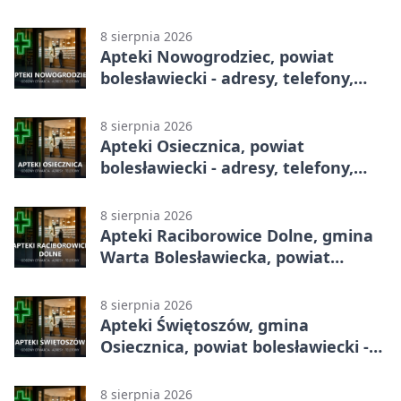
całodobowa
8 sierpnia 2026
Apteki Nowogrodziec, powiat
bolesławiecki - adresy, telefony,
godziny otwarcia
8 sierpnia 2026
Apteki Osiecznica, powiat
bolesławiecki - adresy, telefony,
godziny otwarcia
8 sierpnia 2026
Apteki Raciborowice Dolne, gmina
Warta Bolesławiecka, powiat
bolesławiecki - adresy, telefony,
godziny otwarcia
8 sierpnia 2026
Apteki Świętoszów, gmina
Osiecznica, powiat bolesławiecki -
adresy, telefony, godziny otwarcia
8 sierpnia 2026