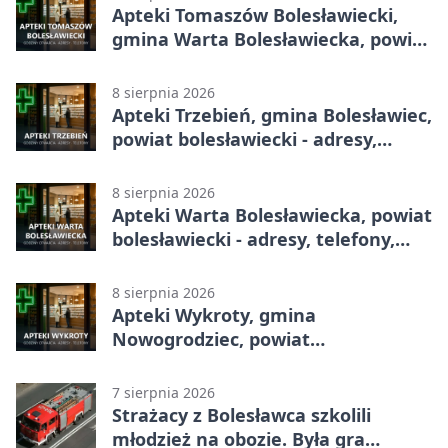
Apteki Tomaszów Bolesławiecki,
gmina Warta Bolesławiecka, powiat
bolesławiecki - adresy, telefony,
godziny otwarcia
8 sierpnia 2026
Apteki Trzebień, gmina Bolesławiec,
powiat bolesławiecki - adresy,
telefony, godziny otwarcia
8 sierpnia 2026
Apteki Warta Bolesławiecka, powiat
bolesławiecki - adresy, telefony,
godziny otwarcia
8 sierpnia 2026
Apteki Wykroty, gmina
Nowogrodziec, powiat
bolesławiecki - adresy, telefony,
godziny otwarcia
7 sierpnia 2026
Strażacy z Bolesławca szkolili
młodzież na obozie. Była gra