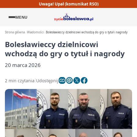
Uwaga! Upał (komunikat RSO)
MENU
Strona główna
Wiadomości
Bolesławieccy dzielnicowi wchodzą do gry o tytuł i nagrody
Bolesławieccy dzielnicowi
wchodzą do gry o tytuł i nagrody
20 marca 2026
2 min czytania
Udostępnij