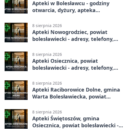
Apteki w Bolesławcu - godziny
otwarcia, dyżury, apteka
całodobowa
8 sierpnia 2026
Apteki Nowogrodziec, powiat
bolesławiecki - adresy, telefony,
godziny otwarcia
8 sierpnia 2026
Apteki Osiecznica, powiat
bolesławiecki - adresy, telefony,
godziny otwarcia
8 sierpnia 2026
Apteki Raciborowice Dolne, gmina
Warta Bolesławiecka, powiat
bolesławiecki - adresy, telefony,
godziny otwarcia
8 sierpnia 2026
Apteki Świętoszów, gmina
Osiecznica, powiat bolesławiecki -