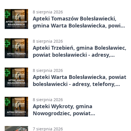
adresy, telefony, godziny otwarcia
8 sierpnia 2026
Apteki Tomaszów Bolesławiecki,
gmina Warta Bolesławiecka, powiat
bolesławiecki - adresy, telefony,
godziny otwarcia
8 sierpnia 2026
Apteki Trzebień, gmina Bolesławiec,
powiat bolesławiecki - adresy,
telefony, godziny otwarcia
8 sierpnia 2026
Apteki Warta Bolesławiecka, powiat
bolesławiecki - adresy, telefony,
godziny otwarcia
8 sierpnia 2026
Apteki Wykroty, gmina
Nowogrodziec, powiat
bolesławiecki - adresy, telefony,
godziny otwarcia
7 sierpnia 2026