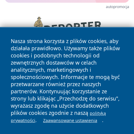
autopromocja
Nasza strona korzysta z plików cookies, aby
działała prawidłowo. Używamy także plików
cookies i podobnych technologii od
zewnętrznych dostawców w celach
analitycznych, marketingowych i
społecznościowych. Informacje te mogą być
przetwarzane również przez naszych
partnerów. Kontynuując korzystanie ze
Copyright © 2026 zycieboleslawca.pl Wszystkie prawa
zastrzeżone.
strony lub klikając „Przechodzę do serwisu",
wyrażasz zgodę na użycie dodatkowych
plików cookies zgodnie z naszą
polityką
Polityka
Polityka
.
.
prywatności
Zaawansowane ustawienia
News
Autorzy
Prywatności
Cookies