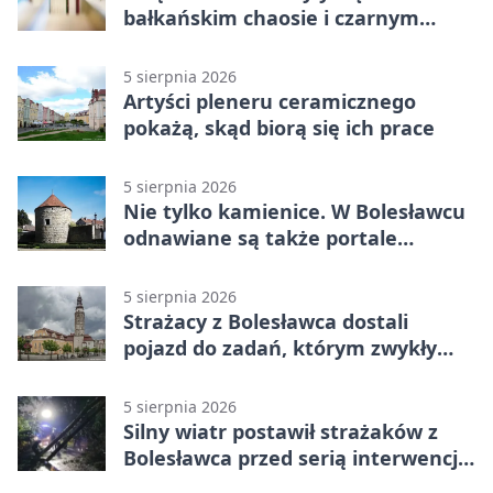
bałkańskim chaosie i czarnym
humorze
5 sierpnia 2026
Artyści pleneru ceramicznego
pokażą, skąd biorą się ich prace
5 sierpnia 2026
Nie tylko kamienice. W Bolesławcu
odnawiane są także portale
plebanii
5 sierpnia 2026
Strażacy z Bolesławca dostali
pojazd do zadań, którym zwykły
wóz nie podoła
5 sierpnia 2026
Silny wiatr postawił strażaków z
Bolesławca przed serią interwencji -
finał był dramatyczny