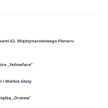
ikami 62. Międzynarodowego Pleneru
ążce „Yellowface”
 i Wielkie Głosy
siążką „Drzewa”