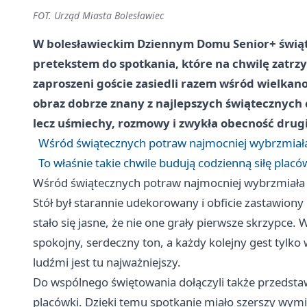
FOT. Urząd Miasta Bolesławiec
W bolesławieckim Dziennym Domu Senior+ świątec
pretekstem do spotkania, które na chwilę zatrz
zaproszeni goście zasiedli razem wśród wielkan
obraz dobrze znany z najlepszych świątecznych ch
lecz uśmiechy, rozmowy i zwykła obecność drug
Wśród świątecznych potraw najmocniej wybrzmiała
To właśnie takie chwile budują codzienną siłę placó
Wśród świątecznych potraw najmocniej wybrzmiała 
Stół był starannie udekorowany i obficie zastawion
stało się jasne, że nie one grały pierwsze skrzypce.
spokojny, serdeczny ton, a każdy kolejny gest tylko
ludźmi jest tu najważniejszy.
Do wspólnego świętowania dołączyli także przedstawi
placówki. Dzięki temu spotkanie miało szerszy wymi