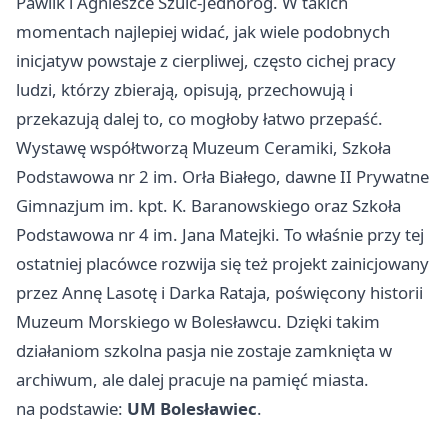
Pawlik i Agnieszce Szulc-Jednoróg. W takich
momentach najlepiej widać, jak wiele podobnych
inicjatyw powstaje z cierpliwej, często cichej pracy
ludzi, którzy zbierają, opisują, przechowują i
przekazują dalej to, co mogłoby łatwo przepaść.
Wystawę współtworzą Muzeum Ceramiki, Szkoła
Podstawowa nr 2 im. Orła Białego, dawne II Prywatne
Gimnazjum im. kpt. K. Baranowskiego oraz Szkoła
Podstawowa nr 4 im. Jana Matejki. To właśnie przy tej
ostatniej placówce rozwija się też projekt zainicjowany
przez Annę Lasotę i Darka Rataja, poświęcony historii
Muzeum Morskiego w Bolesławcu. Dzięki takim
działaniom szkolna pasja nie zostaje zamknięta w
archiwum, ale dalej pracuje na pamięć miasta.
na podstawie:
UM Bolesławiec
.