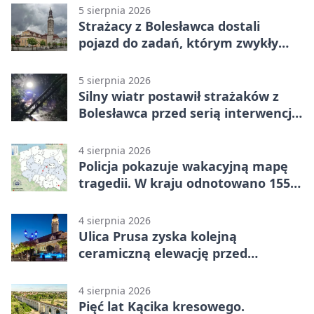
5 sierpnia 2026
Strażacy z Bolesławca dostali
pojazd do zadań, którym zwykły
wóz nie podoła
5 sierpnia 2026
Silny wiatr postawił strażaków z
Bolesławca przed serią interwencji -
finał był dramatyczny
4 sierpnia 2026
Policja pokazuje wakacyjną mapę
tragedii. W kraju odnotowano 155
wypadków
4 sierpnia 2026
Ulica Prusa zyska kolejną
ceramiczną elewację przed
Świętem Ceramiki
4 sierpnia 2026
Pięć lat Kącika kresowego.