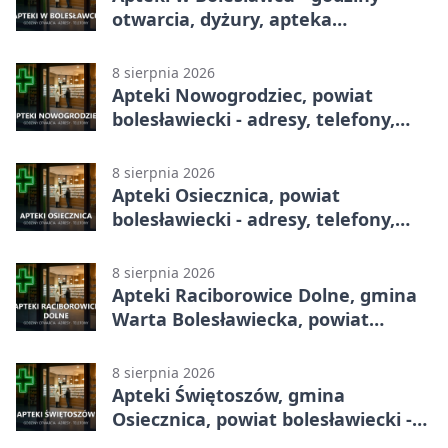
otwarcia, dyżury, apteka
całodobowa
8 sierpnia 2026
Apteki Nowogrodziec, powiat
bolesławiecki - adresy, telefony,
godziny otwarcia
8 sierpnia 2026
Apteki Osiecznica, powiat
bolesławiecki - adresy, telefony,
godziny otwarcia
8 sierpnia 2026
Apteki Raciborowice Dolne, gmina
Warta Bolesławiecka, powiat
bolesławiecki - adresy, telefony,
godziny otwarcia
8 sierpnia 2026
Apteki Świętoszów, gmina
Osiecznica, powiat bolesławiecki -
adresy, telefony, godziny otwarcia