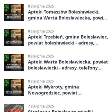
8 sierpnia 2026
Apteki Tomaszów Bolesławiecki,
gmina Warta Bolesławiecka, powiat
bolesławiecki - adresy, telefony,
godziny otwarcia
8 sierpnia 2026
Apteki Trzebień, gmina Bolesławiec,
powiat bolesławiecki - adresy,
telefony, godziny otwarcia
8 sierpnia 2026
Apteki Warta Bolesławiecka, powiat
bolesławiecki - adresy, telefony,
godziny otwarcia
8 sierpnia 2026
Apteki Wykroty, gmina
Nowogrodziec, powiat
bolesławiecki - adresy, telefony,
godziny otwarcia
7 sierpnia 2026
Strażacy z Bolesławca szkolili