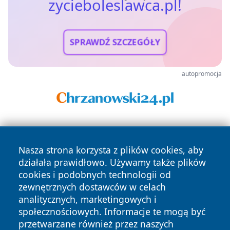
zycieboleslawca.pl!
SPRAWDŹ SZCZEGÓŁY
autopromocja
Nasza strona korzysta z plików cookies, aby
działała prawidłowo. Używamy także plików
cookies i podobnych technologii od
zewnętrznych dostawców w celach
Copyright © 2026 zycieboleslawca.pl Wszystkie prawa
analitycznych, marketingowych i
zastrzeżone.
społecznościowych. Informacje te mogą być
przetwarzane również przez naszych