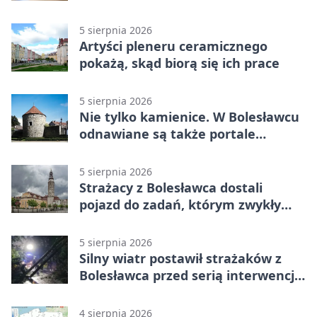
humorze
5 sierpnia 2026
Artyści pleneru ceramicznego
pokażą, skąd biorą się ich prace
5 sierpnia 2026
Nie tylko kamienice. W Bolesławcu
odnawiane są także portale
plebanii
5 sierpnia 2026
Strażacy z Bolesławca dostali
pojazd do zadań, którym zwykły
wóz nie podoła
5 sierpnia 2026
Silny wiatr postawił strażaków z
Bolesławca przed serią interwencji -
finał był dramatyczny
4 sierpnia 2026