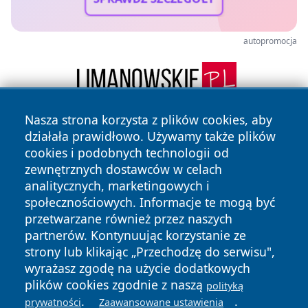
autopromocja
Nasza strona korzysta z plików cookies, aby
działała prawidłowo. Używamy także plików
cookies i podobnych technologii od
zewnętrznych dostawców w celach
analitycznych, marketingowych i
społecznościowych. Informacje te mogą być
Copyright © 2026 zycieboleslawca.pl Wszystkie prawa
przetwarzane również przez naszych
zastrzeżone.
partnerów. Kontynuując korzystanie ze
strony lub klikając „Przechodzę do serwisu",
wyrażasz zgodę na użycie dodatkowych
Polityka
Polityka
News
Autorzy
plików cookies zgodnie z naszą
polityką
Prywatności
Cookies
.
.
prywatności
Zaawansowane ustawienia