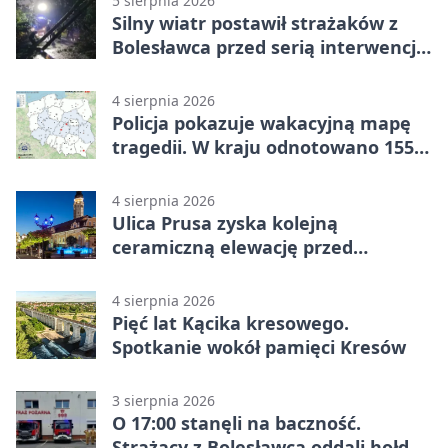
5 sierpnia 2026
Silny wiatr postawił strażaków z
Bolesławca przed serią interwencji -
finał był dramatyczny
4 sierpnia 2026
Policja pokazuje wakacyjną mapę
tragedii. W kraju odnotowano 155
wypadków
4 sierpnia 2026
Ulica Prusa zyska kolejną
ceramiczną elewację przed
Świętem Ceramiki
4 sierpnia 2026
Pięć lat Kącika kresowego.
Spotkanie wokół pamięci Kresów
3 sierpnia 2026
O 17:00 stanęli na baczność.
Strażacy z Bolesławca oddali hołd