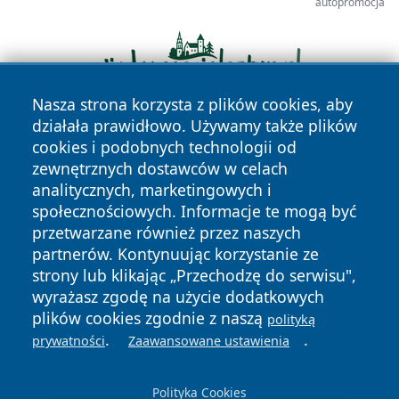
autopromocja
Nasza strona korzysta z plików cookies, aby
działała prawidłowo. Używamy także plików
cookies i podobnych technologii od
zewnętrznych dostawców w celach
analitycznych, marketingowych i
społecznościowych. Informacje te mogą być
przetwarzane również przez naszych
Copyright © 2026 zycieboleslawca.pl Wszystkie prawa
partnerów. Kontynuując korzystanie ze
zastrzeżone.
strony lub klikając „Przechodzę do serwisu",
wyrażasz zgodę na użycie dodatkowych
plików cookies zgodnie z naszą
polityką
Polityka
Polityka
News
Autorzy
.
.
prywatności
Zaawansowane ustawienia
Prywatności
Cookies
Polityka Cookies