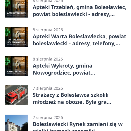
8 sierpnia 2026
Apteki Trzebień, gmina Bolesławiec,
powiat bolesławiecki - adresy,
telefony, godziny otwarcia
8 sierpnia 2026
Apteki Warta Bolesławiecka, powiat
bolesławiecki - adresy, telefony,
godziny otwarcia
8 sierpnia 2026
Apteki Wykroty, gmina
Nowogrodziec, powiat
bolesławiecki - adresy, telefony,
godziny otwarcia
7 sierpnia 2026
Strażacy z Bolesławca szkolili
młodzież na obozie. Była gra
terenowa
7 sierpnia 2026
Bolesławiecki Rynek zamieni się w