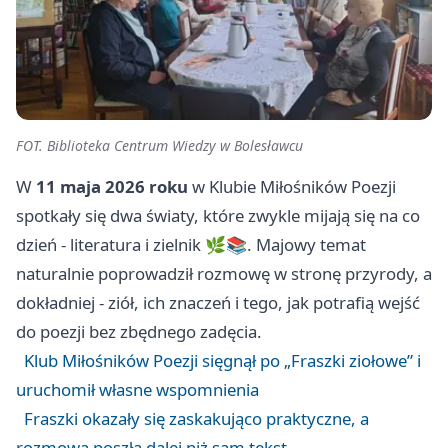
FOT. Biblioteka Centrum Wiedzy w Bolesławcu
W
11 maja 2026 roku
w Klubie Miłośników Poezji
spotkały się dwa światy, które zwykle mijają się na co
dzień - literatura i zielnik 🌿📚. Majowy temat
naturalnie poprowadził rozmowę w stronę przyrody, a
dokładniej - ziół, ich znaczeń i tego, jak potrafią wejść
do poezji bez zbędnego zadęcia.
Klub Miłośników Poezji sięgnął po „Fraszki ziołowe” i
uruchomił własne wspomnienia
Fraszki okazały się zaskakująco praktyczne, a
rozmowa poszła dalej niż sam tekst