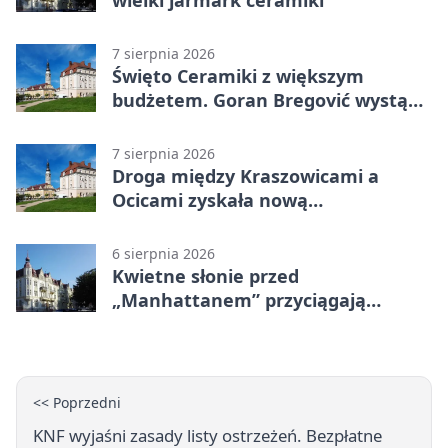
wielki jarmark ceramiki
7 sierpnia 2026
Święto Ceramiki z większym
budżetem. Goran Bregović wystąpi
w Bolesławcu
7 sierpnia 2026
Droga między Kraszowicami a
Ocicami zyskała nową
nawierzchnię
6 sierpnia 2026
Kwietne słonie przed
„Manhattanem” przyciągają
spojrzenia
<< Poprzedni
KNF wyjaśni zasady listy ostrzeżeń. Bezpłatne