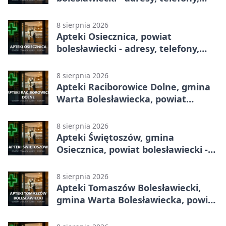
godziny otwarcia
8 sierpnia 2026
Apteki Osiecznica, powiat
bolesławiecki - adresy, telefony,
godziny otwarcia
8 sierpnia 2026
Apteki Raciborowice Dolne, gmina
Warta Bolesławiecka, powiat
bolesławiecki - adresy, telefony,
godziny otwarcia
8 sierpnia 2026
Apteki Świętoszów, gmina
Osiecznica, powiat bolesławiecki -
adresy, telefony, godziny otwarcia
8 sierpnia 2026
Apteki Tomaszów Bolesławiecki,
gmina Warta Bolesławiecka, powiat
bolesławiecki - adresy, telefony,
godziny otwarcia