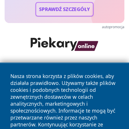
SPRAWDŹ SZCZEGÓŁY
autopromocja
Nasza strona korzysta z plików cookies, aby
działała prawidłowo. Używamy także plików
cookies i podobnych technologii od
zewnętrznych dostawców w celach
Copyright © 2026 zycieboleslawca.pl Wszystkie prawa
analitycznych, marketingowych i
zastrzeżone.
społecznościowych. Informacje te mogą być
przetwarzane również przez naszych
partnerów. Kontynuując korzystanie ze
Polityka
Polityka
News
Autorzy