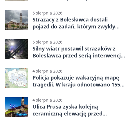
plebanii
5 sierpnia 2026
Strażacy z Bolesławca dostali
pojazd do zadań, którym zwykły
wóz nie podoła
5 sierpnia 2026
Silny wiatr postawił strażaków z
Bolesławca przed serią interwencji -
finał był dramatyczny
4 sierpnia 2026
Policja pokazuje wakacyjną mapę
tragedii. W kraju odnotowano 155
wypadków
4 sierpnia 2026
Ulica Prusa zyska kolejną
ceramiczną elewację przed
Świętem Ceramiki