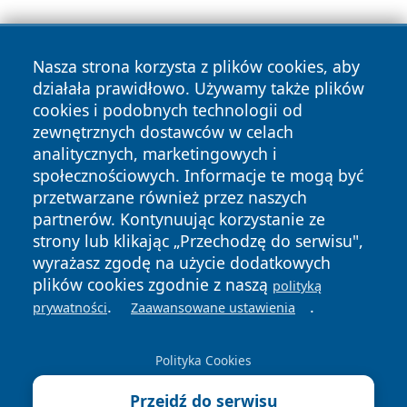
Nasza strona korzysta z plików cookies, aby
działała prawidłowo. Używamy także plików
cookies i podobnych technologii od
zewnętrznych dostawców w celach
Copyright © 2026 zycieboleslawca.pl Wszystkie prawa
analitycznych, marketingowych i
zastrzeżone.
społecznościowych. Informacje te mogą być
przetwarzane również przez naszych
partnerów. Kontynuując korzystanie ze
Polityka
Polityka
News
Autorzy
strony lub klikając „Przechodzę do serwisu",
Prywatności
Cookies
wyrażasz zgodę na użycie dodatkowych
plików cookies zgodnie z naszą
polityką
.
.
prywatności
Zaawansowane ustawienia
Polityka Cookies
Przejdź do serwisu