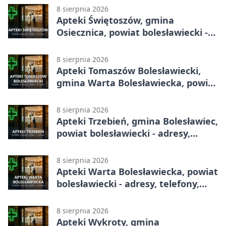
godziny otwarcia
8 sierpnia 2026
Apteki Świętoszów, gmina
Osiecznica, powiat bolesławiecki -
adresy, telefony, godziny otwarcia
8 sierpnia 2026
Apteki Tomaszów Bolesławiecki,
gmina Warta Bolesławiecka, powiat
bolesławiecki - adresy, telefony,
godziny otwarcia
8 sierpnia 2026
Apteki Trzebień, gmina Bolesławiec,
powiat bolesławiecki - adresy,
telefony, godziny otwarcia
8 sierpnia 2026
Apteki Warta Bolesławiecka, powiat
bolesławiecki - adresy, telefony,
godziny otwarcia
8 sierpnia 2026
Apteki Wykroty, gmina