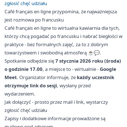
zgłosić chęć udziału
Café français en ligne przypomina, że najważniejsza
jest rozmowa po francusku
Café français en ligne to wirtualna kawiarnia dla tych,
którzy chcą pogadać po francusku i nabrać biegłości w
praktyce - bez formalnych zajęć, za to z dobrym
towarzystwem i swobodną atmosferą ☕️💬.
Spotkanie odbędzie się
7 stycznia 2026 roku (środa)
o godzinie 17.00
, a miejsce to - wirtualnie -
Google
Meet
. Organizator informuje, że
każdy uczestnik
otrzymuje link do sesji
, wysłany przed
wydarzeniem.
Jak dołączyć - prosto przez mail i link, wystarczy
zgłosić chęć udziału
Zapisy i dodatkowe informacje prowadzone są
mailowo pod adresem