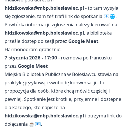
hidzikowska@mbp.boleslawiec.pl
- to tam wysyła
się zgłoszenie, tam też trafi link do spotkania 📧🌐.
Powtórka informacji: zgłoszenia należy kierować na
hidzikowska@mbp.boleslawiec.pl
, a biblioteka
prześle dostęp do sesji przez
Google Meet
.
Harmonogram graficznie:
7 stycznia 2026 - 17:00
- rozmowa po francusku
przez
Google Meet
Miejska Biblioteka Publiczna w Bolesławcu stawia na
praktykę językową i swobodę konwersacji - to
propozycja dla osób, które chcą mówić częściej i
pewniej. Spotkanie jest krótkie, przyjemne i dostępne
dla każdego, kto napisze na
hidzikowska@mbp.boleslawiec.pl
i otrzyma link do
dołączenia ☕️📧.