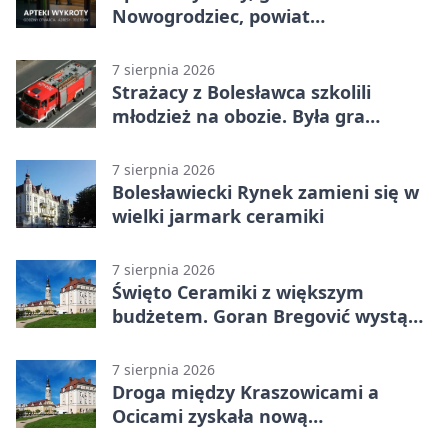
Nowogrodziec, powiat
bolesławiecki - adresy, telefony,
godziny otwarcia
7 sierpnia 2026
Strażacy z Bolesławca szkolili
młodzież na obozie. Była gra
terenowa
7 sierpnia 2026
Bolesławiecki Rynek zamieni się w
wielki jarmark ceramiki
7 sierpnia 2026
Święto Ceramiki z większym
budżetem. Goran Bregović wystąpi
w Bolesławcu
7 sierpnia 2026
Droga między Kraszowicami a
Ocicami zyskała nową
nawierzchnię