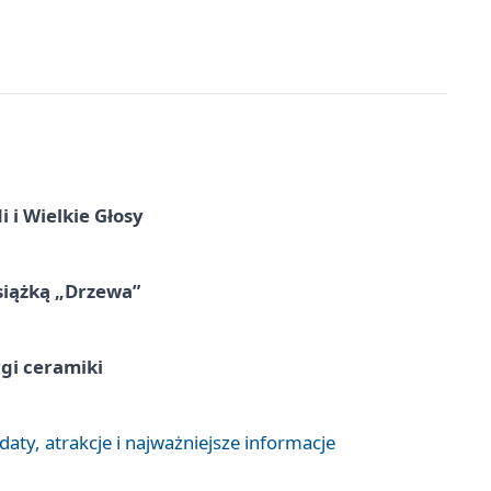
 i Wielkie Głosy
siążką „Drzewa”
rgi ceramiki
aty, atrakcje i najważniejsze informacje