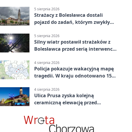
plebanii
5 sierpnia 2026
Strażacy z Bolesławca dostali
pojazd do zadań, którym zwykły
wóz nie podoła
5 sierpnia 2026
Silny wiatr postawił strażaków z
Bolesławca przed serią interwencji
- finał był dramatyczny
4 sierpnia 2026
Policja pokazuje wakacyjną mapę
tragedii. W kraju odnotowano 155
wypadków
4 sierpnia 2026
Ulica Prusa zyska kolejną
ceramiczną elewację przed
Świętem Ceramiki