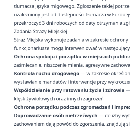
tłumacza języka migowego. Zgłoszenie takiej potrzeby
uzależniony jest od dostępności tłumacza w Europe
przekroczyć 3 dni roboczych od daty otrzymania zgł
Zadania Straży Miejskiej
Straż Miejska wykonuje zadania w zakresie ochrony
funkcjonariusze mogą interweniować w następujący
Ochrona spokoju i porządku w miejscach public
zaśmiecanie, niszczenie mienia, agresywne zachowa
Kontrola ruchu drogowego
— w zakresie określo
wystawianie mandatów i interwencje przy wykrocz
Współdziałanie przy ratowaniu życia i zdrowia
— 
klęsk żywiołowych oraz innych zagrożeń
Ochrona porządku podczas zgromadzeń i impre
Doprowadzanie osób nietrzeźwych
— do izby wyt
zachowaniem dają powód do zgorszenia, znajdują się