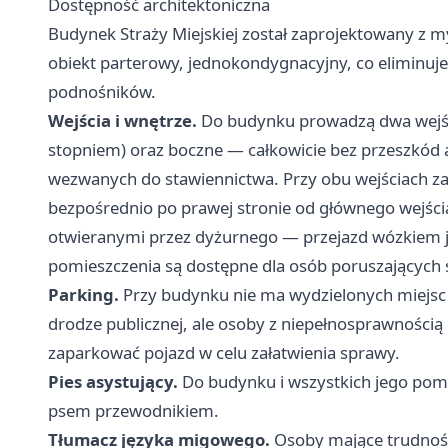
Dostępność architektoniczna
Budynek Straży Miejskiej został zaprojektowany z m
obiekt parterowy, jednokondygnacyjny, co eliminuje
podnośników.
Wejścia i wnętrze.
Do budynku prowadzą dwa wejści
stopniem) oraz boczne — całkowicie bez przeszkód 
wezwanych do stawiennictwa. Przy obu wejściach z
bezpośrednio po prawej stronie od głównego wejści
otwieranymi przez dyżurnego — przejazd wózkiem j
pomieszczenia są dostępne dla osób poruszających 
Parking.
Przy budynku nie ma wydzielonych miejsc
drodze publicznej, ale osoby z niepełnosprawnością
zaparkować pojazd w celu załatwienia sprawy.
Pies asystujący.
Do budynku i wszystkich jego pom
psem przewodnikiem.
Tłumacz języka migowego.
Osoby mające trudnośc