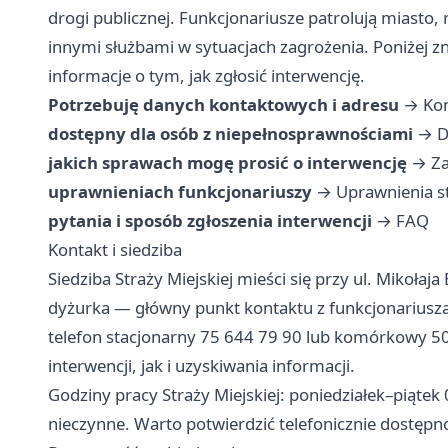
drogi publicznej. Funkcjonariusze patrolują miasto,
innymi służbami w sytuacjach zagrożenia. Poniżej z
informacje o tym, jak zgłosić interwencję.
Potrzebuję danych kontaktowych i adresu
→
Kon
dostępny dla osób z niepełnosprawnościami
→
D
jakich sprawach mogę prosić o interwencję
→
Za
uprawnieniach funkcjonariuszy
→
Uprawnienia s
pytania i sposób zgłoszenia interwencji
→
FAQ
Kontakt i siedziba
Siedziba Straży Miejskiej mieści się przy ul. Mikołaj
dyżurka — główny punkt kontaktu z funkcjonarius
telefon stacjonarny 75 644 79 90 lub komórkowy 5
interwencji, jak i uzyskiwania informacji.
Godziny pracy Straży Miejskiej: poniedziałek–piątek
nieczynne. Warto potwierdzić telefonicznie dostępn