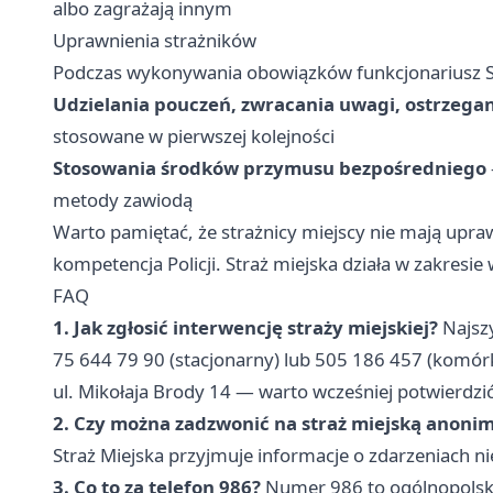
albo zagrażają innym
Uprawnienia strażników
Podczas wykonywania obowiązków funkcjonariusz St
Udzielania pouczeń, zwracania uwagi, ostrzega
stosowane w pierwszej kolejności
Stosowania środków przymusu bezpośredniego
metody zawiodą
Warto pamiętać, że strażnicy miejscy nie mają up
kompetencja Policji. Straż miejska działa w zakresi
FAQ
1. Jak zgłosić interwencję straży miejskiej?
Najsz
75 644 79 90 (stacjonarny) lub 505 186 457 (komórk
ul. Mikołaja Brody 14 — warto wcześniej potwierdzi
2. Czy można zadzwonić na straż miejską anoni
Straż Miejska przyjmuje informacje o zdarzeniach ni
3. Co to za telefon 986?
Numer 986 to ogólnopolski