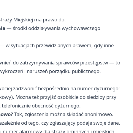
raży Miejskiej ma prawo do:
nia
— środki oddziaływania wychowawczego
— w sytuacjach przewidzianych prawem, gdy inne
rawnień do zatrzymywania sprawców przestępstw — to
e wykroczeń i naruszeń porządku publicznego.
ybciej zadzwonić bezpośrednio na numer dyżurnego:
owy). Można też przyjść osobiście do siedziby przy
ć telefonicznie obecność dyżurnego.
mowo?
Tak, zgłoszenia można składać anonimowo.
ezależnie od tego, czy zgłaszający podaje swoje dane.
 numer alarmowy dla straży gminnych i miejskich.