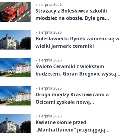
7 sierpnia 2026
Strażacy z Bolesławca szkolili
młodzież na obozie. Była gra
terenowa
7 sierpnia 2026
Bolesławiecki Rynek zamieni się w
wielki jarmark ceramiki
7 sierpnia 2026
Święto Ceramiki z większym
budżetem. Goran Bregović wystąpi
w Bolesławcu
7 sierpnia 2026
Droga między Kraszowicami a
Ocicami zyskała nową
nawierzchnię
6 sierpnia 2026
Kwietne słonie przed
„Manhattanem” przyciągają
spojrzenia