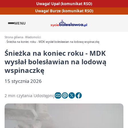
Uwaga! Upał (komunikat RSO)
Uwaga! Burze (komunikat RSO)
MENU
Strona główna
Wiadomości
Śnieżka na koniec roku - MDK wysłał bolesławian na lodową wspinaczkę
Śnieżka na koniec roku - MDK
wysłał bolesławian na lodową
wspinaczkę
15 stycznia 2026
2 min czytania
Udostępnij