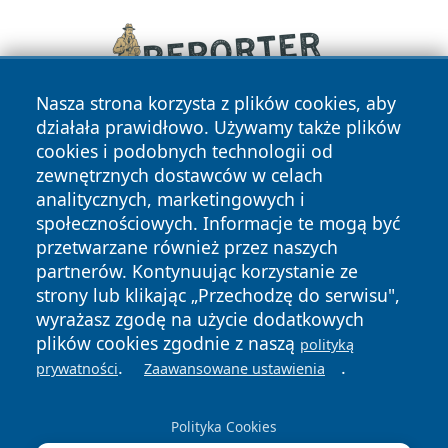
Nasza strona korzysta z plików cookies, aby
działała prawidłowo. Używamy także plików
cookies i podobnych technologii od
zewnętrznych dostawców w celach
analitycznych, marketingowych i
społecznościowych. Informacje te mogą być
przetwarzane również przez naszych
Copyright © 2026 zycieboleslawca.pl Wszystkie prawa
partnerów. Kontynuując korzystanie ze
zastrzeżone.
strony lub klikając „Przechodzę do serwisu",
wyrażasz zgodę na użycie dodatkowych
plików cookies zgodnie z naszą
polityką
Polityka
Polityka
.
.
News
Autorzy
prywatności
Zaawansowane ustawienia
Prywatności
Cookies
Polityka Cookies