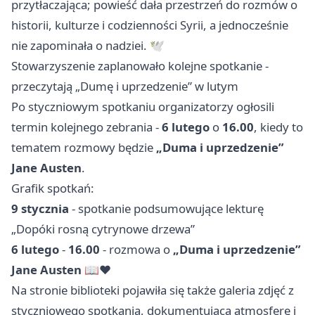
przytłaczająca; powieść dała przestrzeń do rozmów o
historii, kulturze i codzienności Syrii, a jednocześnie
nie zapominała o nadziei. 🕊️
Stowarzyszenie zaplanowało kolejne spotkanie -
przeczytają „Dumę i uprzedzenie” w lutym
Po styczniowym spotkaniu organizatorzy ogłosili
termin kolejnego zebrania -
6 lutego
o
16.00
, kiedy to
tematem rozmowy będzie
„Duma i uprzedzenie”
Jane Austen
.
Grafik spotkań:
9 stycznia
- spotkanie podsumowujące lekturę
„Dopóki rosną cytrynowe drzewa”
6 lutego
-
16.00
- rozmowa o
„Duma i uprzedzenie”
Jane Austen
📖❤️
Na stronie biblioteki pojawiła się także galeria zdjęć z
styczniowego spotkania, dokumentująca atmosferę i