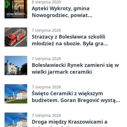
8 sierpnia 2026
Apteki Wykroty, gmina
Nowogrodziec, powiat
bolesławiecki - adresy, telefony,
godziny otwarcia
7 sierpnia 2026
Strażacy z Bolesławca szkolili
młodzież na obozie. Była gra
terenowa
7 sierpnia 2026
Bolesławiecki Rynek zamieni się w
wielki jarmark ceramiki
7 sierpnia 2026
Święto Ceramiki z większym
budżetem. Goran Bregović wystąpi
w Bolesławcu
7 sierpnia 2026
Droga między Kraszowicami a