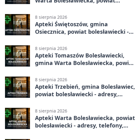
Warta Bolesławiecka, powiat
bolesławiecki - adresy, telefony,
godziny otwarcia
8 sierpnia 2026
Apteki Świętoszów, gmina
Osiecznica, powiat bolesławiecki -
adresy, telefony, godziny otwarcia
8 sierpnia 2026
Apteki Tomaszów Bolesławiecki,
gmina Warta Bolesławiecka, powiat
bolesławiecki - adresy, telefony,
godziny otwarcia
8 sierpnia 2026
Apteki Trzebień, gmina Bolesławiec,
powiat bolesławiecki - adresy,
telefony, godziny otwarcia
8 sierpnia 2026
Apteki Warta Bolesławiecka, powiat
bolesławiecki - adresy, telefony,
godziny otwarcia