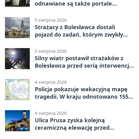
odnawiane są także portale
plebanii
5 sierpnia 2026
Strażacy z Bolesławca dostali
pojazd do zadań, którym zwykły
wóz nie podoła
5 sierpnia 2026
Silny wiatr postawił strażaków z
Bolesławca przed serią interwencji -
finał był dramatyczny
4 sierpnia 2026
Policja pokazuje wakacyjną mapę
tragedii. W kraju odnotowano 155
wypadków
4 sierpnia 2026
Ulica Prusa zyska kolejną
ceramiczną elewację przed
Świętem Ceramiki