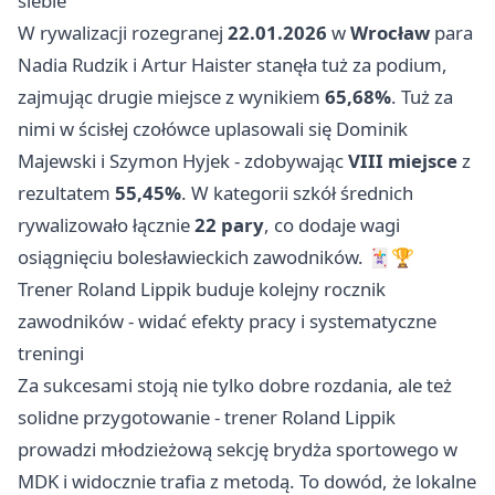
siebie
W rywalizacji rozegranej
22.01.2026
w
Wrocław
para
Nadia Rudzik i Artur Haister stanęła tuż za podium,
zajmując drugie miejsce z wynikiem
65,68%
. Tuż za
nimi w ścisłej czołówce uplasowali się Dominik
Majewski i Szymon Hyjek - zdobywając
VIII miejsce
z
rezultatem
55,45%
. W kategorii szkół średnich
rywalizowało łącznie
22 pary
, co dodaje wagi
osiągnięciu bolesławieckich zawodników. 🃏🏆
Trener Roland Lippik buduje kolejny rocznik
zawodników - widać efekty pracy i systematyczne
treningi
Za sukcesami stoją nie tylko dobre rozdania, ale też
solidne przygotowanie - trener Roland Lippik
prowadzi młodzieżową sekcję brydża sportowego w
MDK i widocznie trafia z metodą. To dowód, że lokalne