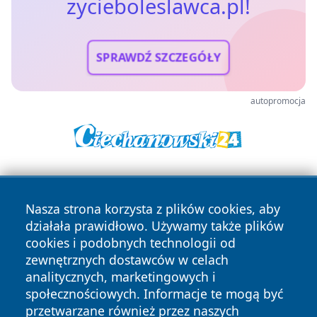
zycieboleslawca.pl!
SPRAWDŹ SZCZEGÓŁY
autopromocja
Nasza strona korzysta z plików cookies, aby
działała prawidłowo. Używamy także plików
cookies i podobnych technologii od
zewnętrznych dostawców w celach
Copyright © 2026 zycieboleslawca.pl Wszystkie prawa
analitycznych, marketingowych i
zastrzeżone.
społecznościowych. Informacje te mogą być
przetwarzane również przez naszych