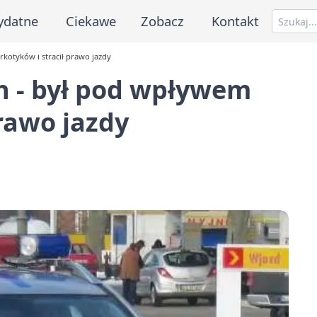
ydatne
Ciekawe
Zobacz
Kontakt
kotyków i stracił prawo jazdy
h - był pod wpływem
prawo jazdy