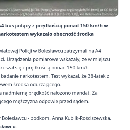
 A4 bus jadący z prędkością ponad 150 km/h w
 narkotestem wykazało obecność środka
atowej Policji w Bolesławcu zatrzymali na A4
ci. Urządzenia pomiarowe wskazały, że w miejscu
uszał się z prędkością ponad 150 km/h.
i badanie narkotestem. Test wykazał, że 38-latek z
ływem środka odurzającego.
 Za nadmierną prędkość nałożono mandat. Za
ącego mężczyzna odpowie przed sądem.
w Bolesławcu - podkom. Anna Kublik-Rościszewska.
sławcu
.