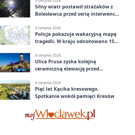
5 sierpnia 2026
Silny wiatr postawił strażaków z
Bolesławca przed serią interwencji
- finał był dramatyczny
4 sierpnia 2026
Policja pokazuje wakacyjną mapę
tragedii. W kraju odnotowano 155
wypadków
4 sierpnia 2026
Ulica Prusa zyska kolejną
ceramiczną elewację przed
Świętem Ceramiki
4 sierpnia 2026
Pięć lat Kącika kresowego.
Spotkanie wokół pamięci Kresów