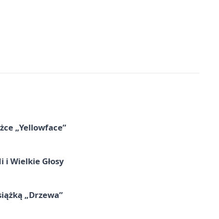
ążce „Yellowface”
 i Wielkie Głosy
siążką „Drzewa”