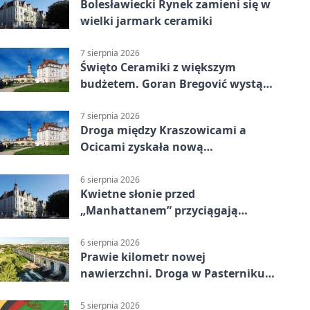
Bolesławiecki Rynek zamieni się w
wielki jarmark ceramiki
7 sierpnia 2026
Święto Ceramiki z większym
budżetem. Goran Bregović wystąpi
w Bolesławcu
7 sierpnia 2026
Droga między Kraszowicami a
Ocicami zyskała nową
nawierzchnię
6 sierpnia 2026
Kwietne słonie przed
„Manhattanem” przyciągają
spojrzenia
6 sierpnia 2026
Prawie kilometr nowej
nawierzchni. Droga w Pasterniku
po przebudowie
5 sierpnia 2026