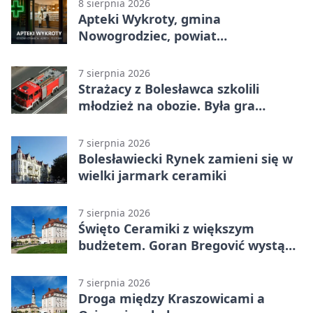
8 sierpnia 2026
Apteki Wykroty, gmina
Nowogrodziec, powiat
bolesławiecki - adresy, telefony,
godziny otwarcia
7 sierpnia 2026
Strażacy z Bolesławca szkolili
młodzież na obozie. Była gra
terenowa
7 sierpnia 2026
Bolesławiecki Rynek zamieni się w
wielki jarmark ceramiki
7 sierpnia 2026
Święto Ceramiki z większym
budżetem. Goran Bregović wystąpi
w Bolesławcu
7 sierpnia 2026
Droga między Kraszowicami a