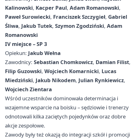
Kalinowski
,
Kacper Paul
,
Adam Romanowski
,
Paweł Surowiecki
,
Franciszek Szczygieł
,
Gabriel
Śliwa
,
Jakub Tutek
,
Szymon Zgodziński
,
Adam
Romanowski
IV miejsce – SP 3
Opiekun:
Jakub Wełna
Zawodnicy:
Sebastian Chomkowicz
,
Damian Filist
,
Filip Guzowski
,
Wojciech Komarnicki
,
Lucas
Miedziński
,
Jakub Nikodem
,
Julian Rynkiewicz
,
Wojciech Zientara
Wśród uczestników dominowała determinacja i
wzajemne wsparcie na boisku – sędziowie i trenerzy
odnotowali kilka zaciętych pojedynków oraz dobre
akcje zespołowe.
Zawody były też okazją do integracji szkół i promocji