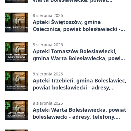
bolesławiecki - adresy, telefony,
godziny otwarcia
8 sierpnia 2026
Apteki Świętoszów, gmina
Osiecznica, powiat bolesławiecki -
adresy, telefony, godziny otwarcia
8 sierpnia 2026
Apteki Tomaszów Bolesławiecki,
gmina Warta Bolesławiecka, powiat
bolesławiecki - adresy, telefony,
godziny otwarcia
8 sierpnia 2026
Apteki Trzebień, gmina Bolesławiec,
powiat bolesławiecki - adresy,
telefony, godziny otwarcia
8 sierpnia 2026
Apteki Warta Bolesławiecka, powiat
bolesławiecki - adresy, telefony,
godziny otwarcia