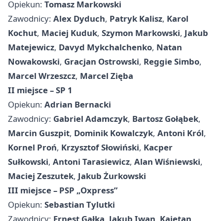
Opiekun:
Tomasz Markowski
Zawodnicy:
Alex Dyduch
,
Patryk Kalisz
,
Karol
Kochut
,
Maciej Kuduk
,
Szymon Markowski
,
Jakub
Matejewicz
,
Davyd Mykchalchenko
,
Natan
Nowakowski
,
Gracjan Ostrowski
,
Reggie Simbo
,
Marcel Wrzeszcz
,
Marcel Zięba
II miejsce – SP 1
Opiekun:
Adrian Bernacki
Zawodnicy:
Gabriel Adamczyk
,
Bartosz Gołąbek
,
Marcin Guszpit
,
Dominik Kowalczyk
,
Antoni Król
,
Kornel Proń
,
Krzysztof Słowiński
,
Kacper
Sułkowski
,
Antoni Tarasiewicz
,
Alan Wiśniewski
,
Maciej Zeszutek
,
Jakub Żurkowski
III miejsce – PSP „Oxpress”
Opiekun:
Sebastian Tylutki
Zawodnicy:
Ernest Gałka
,
Jakub Iwan
,
Kajetan