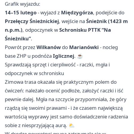
Grafik wyjazdu:
14–15 lutego
- wyjazd z
Międzygórza
, podejście do
Przełęczy Śnieżnickiej
, wejście na
Śnieżnik (1423 m
n.p.m.)
, odpoczynek w
Schronisku PTTK “Na
Śnieżniku”
.
Powrót przez
Wilkanów
do
Marianówki
- nocleg
base ZHP u podnóża
Iglicznej
. ☕️
Sprawdzają sprzęt i cierpliwość - raczki, mgła i
odpoczynek w schronisku
Zimowa trasa okazała się praktycznym polem do
ćwiczeń: należało ocenić podłoże, założyć raczki i iść
pewnie dalej. Mgła na szczycie przypomniała, że góry
rządzą się swoimi prawami - i że czasem największą
wartością wyprawy jest samo doświadczenie radzenia
sobie z niesprzyjającą aurą. ⛅️
W drodze powrotnej grupa zatrzymała się w