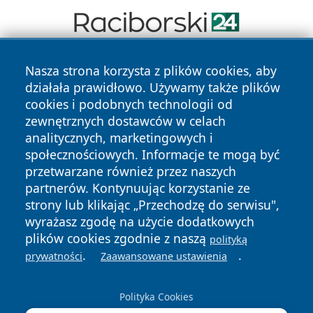
Nasza strona korzysta z plików cookies, aby
działała prawidłowo. Używamy także plików
cookies i podobnych technologii od
zewnętrznych dostawców w celach
analitycznych, marketingowych i
Copyright © 2026 zycieboleslawca.pl Wszystkie prawa
społecznościowych. Informacje te mogą być
zastrzeżone.
przetwarzane również przez naszych
partnerów. Kontynuując korzystanie ze
strony lub klikając „Przechodzę do serwisu",
Polityka
Polityka
News
Autorzy
wyrażasz zgodę na użycie dodatkowych
Prywatności
Cookies
plików cookies zgodnie z naszą
polityką
.
.
prywatności
Zaawansowane ustawienia
Polityka Cookies