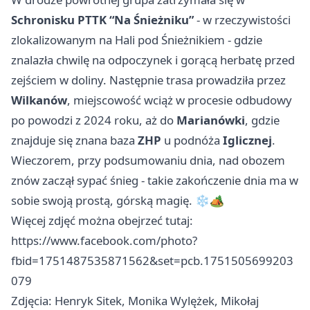
Schronisku PTTK “Na Śnieżniku”
- w rzeczywistości
zlokalizowanym na Hali pod Śnieżnikiem - gdzie
znalazła chwilę na odpoczynek i gorącą herbatę przed
zejściem w doliny. Następnie trasa prowadziła przez
Wilkanów
, miejscowość wciąż w procesie odbudowy
po powodzi z 2024 roku, aż do
Marianówki
, gdzie
znajduje się znana baza
ZHP
u podnóża
Iglicznej
.
Wieczorem, przy podsumowaniu dnia, nad obozem
znów zaczął sypać śnieg - takie zakończenie dnia ma w
sobie swoją prostą, górską magię. ❄️🏕️
Więcej zdjęć można obejrzeć tutaj:
https://www.facebook.com/photo?
fbid=1751487535871562&set=pcb.1751505699203
079
Zdjęcia: Henryk Sitek, Monika Wylężek, Mikołaj