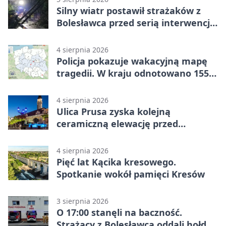
Silny wiatr postawił strażaków z
Bolesławca przed serią interwencji -
finał był dramatyczny
4 sierpnia 2026
Policja pokazuje wakacyjną mapę
tragedii. W kraju odnotowano 155
wypadków
4 sierpnia 2026
Ulica Prusa zyska kolejną
ceramiczną elewację przed
Świętem Ceramiki
4 sierpnia 2026
Pięć lat Kącika kresowego.
Spotkanie wokół pamięci Kresów
3 sierpnia 2026
O 17:00 stanęli na baczność.
Strażacy z Bolesławca oddali hołd