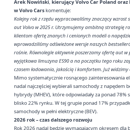
Arek Nowiński
,
kierujący Volvo Car Poland oraz
w Volvo Cars
komentuje:
Kolejny rok z rzędu wypracowaliśmy znaczący wzrost s
aut Volvo w 2025 r. Utrzymujemy ambitną strategię ro
klientom ofertę znanych i cenionych modeli o napędz
wprowadziliśmy odświeżone wersje naszych bestselleró
rośnie. Równolegle aktywnie poszerzamy ofertę aut w p
wyjątkowa limuzyna ES90 a na początku tego roku za
czasem ładowania, jakością i komfortem. Już widzimy
Mimo systematycznie rosnącego zainteresowania el
nadal najczęściej wybierali samochody z napędem
hybrydy (MHEV), które odpowiadały za ponad 78% sp
blisko 22% rynku. W tej grupie ponad 17% przypadł
samochody w pełni elektryczne (BEV).
2026 rok – czas dalszego rozwoju
Rok 2026 nadal będzie wymagającym okresem dla b