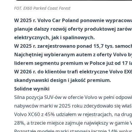
FOT. EX60 Parked Coast Forest
W 2025 r. Volvo Car Poland ponownie wypracowa
planuje dalszy rozwój oferty produktowej zaró
elektrycznych, jak i spalinowych.
W 2025 r. zarejestrowano ponad 15,7 tys. samoc
Najchętniej wybieranym autem z oferty Volvo by
liderem segmentu premium w Polsce już od 17 la
W 2026 r. do klientów trafi elektryczne Volvo EX
skandynawski design i jakość premium.
Solidne wyniki
Silna pozycja SUV-ów w ofercie Volvo w pełni odpow
nabywców marki w 2025 roku zdecydowało się właśn
Volvo XC60 z 45% udziałem w rejestracjach, na drug
28%, a trzecie miejsce zajmuje największy w gamie 
Pozostałe modele marki stanowią łącznie 14% wol