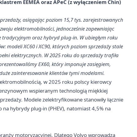
 klastrem EEMEA oraz APeC (z wyłączeniem Chin)
przedaży, osiągając poziom 15,7 tys. zarejestrowanych
zwoju elektromobilności, jednocześnie zapewniając
ie tradycyjnym oraz hybryd plug-in. W ubiegłym roku
w: modeli XC60 i XC90, których poziom sprzedaży stale
ełni elektrycznych. W 2025 roku do sprzedaży trafiła
prezentowaliśmy EX60, który imponuje zasięgiem,
 duże zainteresowanie klientów tymi modelami.
ektromobilnością, w 2025 roku polscy kierowcy
 benzynowym wspieranym technologią miękkiej
rzedaży. Modele zelektryfikowane stanowiły łącznie
o na hybrydy plug-in (PHEV), natomiast 4,5% na
ranży motoryzacyjnej. Dlatego Volvo wprowadza