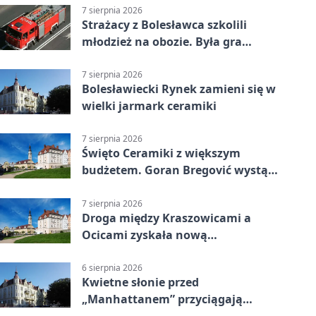
7 sierpnia 2026
Strażacy z Bolesławca szkolili
młodzież na obozie. Była gra
terenowa
7 sierpnia 2026
Bolesławiecki Rynek zamieni się w
wielki jarmark ceramiki
7 sierpnia 2026
Święto Ceramiki z większym
budżetem. Goran Bregović wystąpi
w Bolesławcu
7 sierpnia 2026
Droga między Kraszowicami a
Ocicami zyskała nową
nawierzchnię
6 sierpnia 2026
Kwietne słonie przed
„Manhattanem” przyciągają
spojrzenia