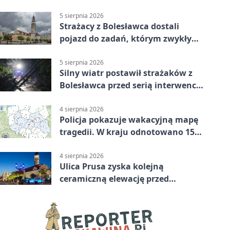
plebanii
5 sierpnia 2026
Strażacy z Bolesławca dostali
pojazd do zadań, którym zwykły
wóz nie podoła
5 sierpnia 2026
Silny wiatr postawił strażaków z
Bolesławca przed serią interwencji
- finał był dramatyczny
4 sierpnia 2026
Policja pokazuje wakacyjną mapę
tragedii. W kraju odnotowano 155
wypadków
4 sierpnia 2026
Ulica Prusa zyska kolejną
ceramiczną elewację przed
Świętem Ceramiki