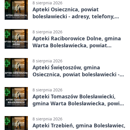
8 sierpnia 2026
Apteki Osiecznica, powiat
bolesławiecki - adresy, telefony,
godziny otwarcia
8 sierpnia 2026
Apteki Raciborowice Dolne, gmina
Warta Bolesławiecka, powiat
bolesławiecki - adresy, telefony,
godziny otwarcia
8 sierpnia 2026
Apteki Świętoszów, gmina
Osiecznica, powiat bolesławiecki -
adresy, telefony, godziny otwarcia
8 sierpnia 2026
Apteki Tomaszów Bolesławiecki,
gmina Warta Bolesławiecka, powiat
bolesławiecki - adresy, telefony,
godziny otwarcia
8 sierpnia 2026
Apteki Trzebień, gmina Bolesławiec,