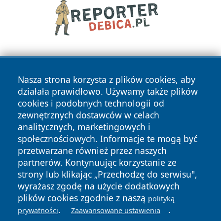
Nasza strona korzysta z plików cookies, aby
działała prawidłowo. Używamy także plików
cookies i podobnych technologii od
zewnętrznych dostawców w celach
Copyright © 2026 zycieboleslawca.pl Wszystkie prawa
analitycznych, marketingowych i
zastrzeżone.
społecznościowych. Informacje te mogą być
przetwarzane również przez naszych
partnerów. Kontynuując korzystanie ze
Polityka
Polityka
News
Autorzy
strony lub klikając „Przechodzę do serwisu",
Prywatności
Cookies
wyrażasz zgodę na użycie dodatkowych
plików cookies zgodnie z naszą
polityką
.
.
prywatności
Zaawansowane ustawienia