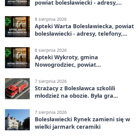
powiat bolesławiecki - adresy,
telefony, godziny otwarcia
8 sierpnia 2026
Apteki Warta Bolesławiecka, powiat
bolesławiecki - adresy, telefony,
godziny otwarcia
8 sierpnia 2026
Apteki Wykroty, gmina
Nowogrodziec, powiat
bolesławiecki - adresy, telefony,
godziny otwarcia
7 sierpnia 2026
Strażacy z Bolesławca szkolili
młodzież na obozie. Była gra
terenowa
7 sierpnia 2026
Bolesławiecki Rynek zamieni się w
wielki jarmark ceramiki