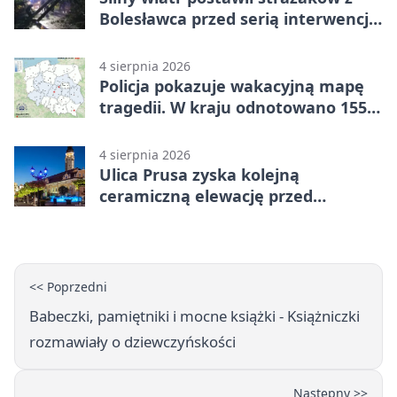
Bolesławca przed serią interwencji -
finał był dramatyczny
4 sierpnia 2026
Policja pokazuje wakacyjną mapę
tragedii. W kraju odnotowano 155
wypadków
4 sierpnia 2026
Ulica Prusa zyska kolejną
ceramiczną elewację przed
Świętem Ceramiki
<< Poprzedni
Babeczki, pamiętniki i mocne książki - Książniczki
rozmawiały o dziewczyńskości
Następny >>