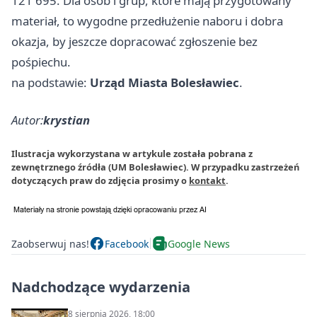
121 695. Dla osób i grup, które mają przygotowany
materiał, to wygodne przedłużenie naboru i dobra
okazja, by jeszcze dopracować zgłoszenie bez
pośpiechu.
na podstawie:
Urząd Miasta Bolesławiec
.
Autor:
krystian
Ilustracja wykorzystana w artykule została pobrana z
zewnętrznego źródła (UM Bolesławiec). W przypadku zastrzeżeń
dotyczących praw do zdjęcia prosimy o
kontakt
.
Zaobserwuj nas!
Facebook
Google News
Nadchodzące wydarzenia
8 sierpnia 2026, 18:00