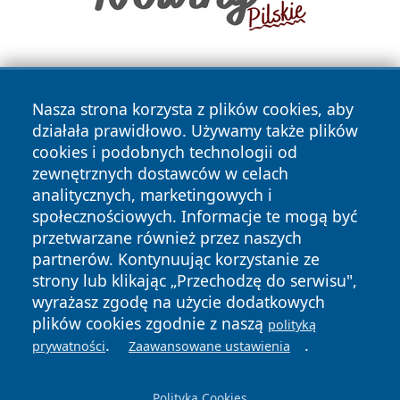
Nasza strona korzysta z plików cookies, aby
działała prawidłowo. Używamy także plików
cookies i podobnych technologii od
zewnętrznych dostawców w celach
Copyright © 2026 zycieboleslawca.pl Wszystkie prawa
analitycznych, marketingowych i
zastrzeżone.
społecznościowych. Informacje te mogą być
przetwarzane również przez naszych
partnerów. Kontynuując korzystanie ze
Polityka
Polityka
News
Autorzy
strony lub klikając „Przechodzę do serwisu",
Prywatności
Cookies
wyrażasz zgodę na użycie dodatkowych
plików cookies zgodnie z naszą
polityką
.
.
prywatności
Zaawansowane ustawienia
Polityka Cookies