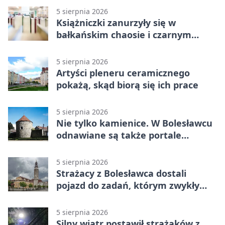
5 sierpnia 2026
Książniczki zanurzyły się w
bałkańskim chaosie i czarnym
humorze
5 sierpnia 2026
Artyści pleneru ceramicznego
pokażą, skąd biorą się ich prace
5 sierpnia 2026
Nie tylko kamienice. W Bolesławcu
odnawiane są także portale
plebanii
5 sierpnia 2026
Strażacy z Bolesławca dostali
pojazd do zadań, którym zwykły
wóz nie podoła
5 sierpnia 2026
Silny wiatr postawił strażaków z