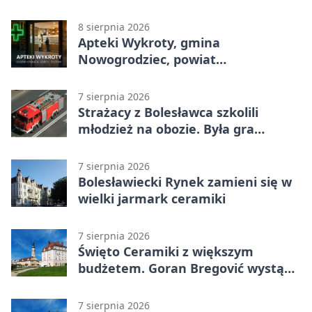
godziny otwarcia
8 sierpnia 2026
Apteki Wykroty, gmina
Nowogrodziec, powiat
bolesławiecki - adresy, telefony,
godziny otwarcia
7 sierpnia 2026
Strażacy z Bolesławca szkolili
młodzież na obozie. Była gra
terenowa
7 sierpnia 2026
Bolesławiecki Rynek zamieni się w
wielki jarmark ceramiki
7 sierpnia 2026
Święto Ceramiki z większym
budżetem. Goran Bregović wystąpi
w Bolesławcu
7 sierpnia 2026