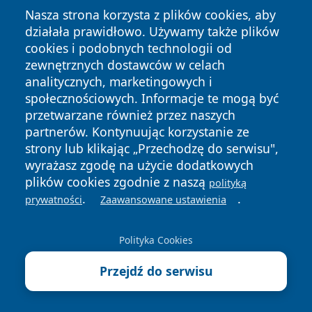
Nasza strona korzysta z plików cookies, aby
działała prawidłowo. Używamy także plików
cookies i podobnych technologii od
zewnętrznych dostawców w celach
Copyright © 2026 zycieboleslawca.pl Wszystkie prawa
analitycznych, marketingowych i
zastrzeżone.
społecznościowych. Informacje te mogą być
przetwarzane również przez naszych
partnerów. Kontynuując korzystanie ze
Polityka
Polityka
News
Autorzy
strony lub klikając „Przechodzę do serwisu",
Prywatności
Cookies
wyrażasz zgodę na użycie dodatkowych
plików cookies zgodnie z naszą
polityką
.
.
prywatności
Zaawansowane ustawienia
Polityka Cookies
Przejdź do serwisu