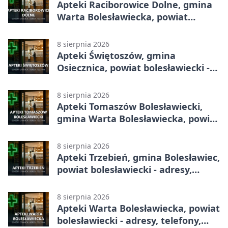
Apteki Raciborowice Dolne, gmina
Warta Bolesławiecka, powiat
bolesławiecki - adresy, telefony,
godziny otwarcia
8 sierpnia 2026
Apteki Świętoszów, gmina
Osiecznica, powiat bolesławiecki -
adresy, telefony, godziny otwarcia
8 sierpnia 2026
Apteki Tomaszów Bolesławiecki,
gmina Warta Bolesławiecka, powiat
bolesławiecki - adresy, telefony,
godziny otwarcia
8 sierpnia 2026
Apteki Trzebień, gmina Bolesławiec,
powiat bolesławiecki - adresy,
telefony, godziny otwarcia
8 sierpnia 2026
Apteki Warta Bolesławiecka, powiat
bolesławiecki - adresy, telefony,