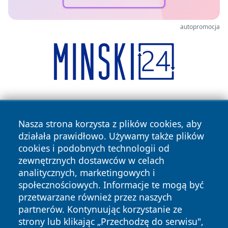
autopromocja
Nasza strona korzysta z plików cookies, aby
działała prawidłowo. Używamy także plików
cookies i podobnych technologii od
zewnętrznych dostawców w celach
Copyright © 2026 zycieboleslawca.pl Wszystkie prawa
analitycznych, marketingowych i
zastrzeżone.
społecznościowych. Informacje te mogą być
przetwarzane również przez naszych
partnerów. Kontynuując korzystanie ze
Polityka
Polityka
News
Autorzy
strony lub klikając „Przechodzę do serwisu",
Prywatności
Cookies