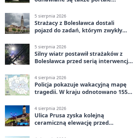
plebanii
5 sierpnia 2026
Strażacy z Bolesławca dostali
pojazd do zadań, którym zwykły
wóz nie podoła
5 sierpnia 2026
Silny wiatr postawił strażaków z
Bolesławca przed serią interwencji -
finał był dramatyczny
4 sierpnia 2026
Policja pokazuje wakacyjną mapę
tragedii. W kraju odnotowano 155
wypadków
4 sierpnia 2026
Ulica Prusa zyska kolejną
ceramiczną elewację przed
Świętem Ceramiki